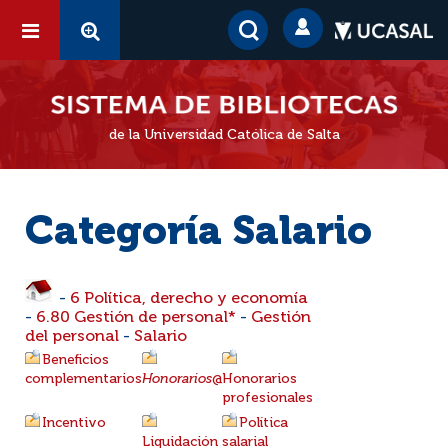
de la Universidad Católica de Salta
Categoría Salario
-
6 Política, derecho y economía
-
6.80 Gestión de personal*
-
Gestión
del personal
-
Salario
Beneficios
complementarios
Honorarios
@
Honorarios
profesionales
Incentivo
Política
Liquidación
salarial