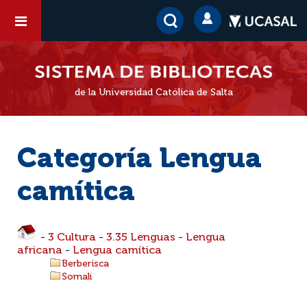
de la Universidad Católica de Salta
Categoría Lengua
camítica
-
3 Cultura
-
3.35 Lenguas
-
Lengua
africana
-
Lengua camítica
Berberisca
Somalí