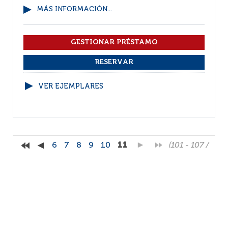
MÁS INFORMACIÓN...
VER EJEMPLARES
6
7
8
9
10
11
(101 - 107 /
107)
Por página :
25
50
100
200