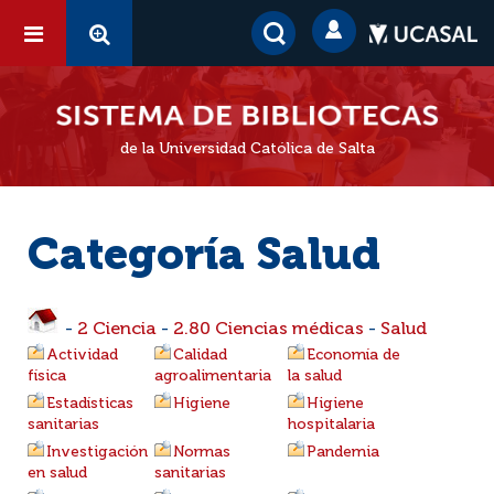
de la Universidad Católica de Salta
Categoría Salud
-
2 Ciencia
-
2.80 Ciencias médicas
-
Salud
Actividad
Calidad
Economía de
física
agroalimentaria
la salud
Estadísticas
Higiene
Higiene
sanitarias
hospitalaria
Investigación
Normas
Pandemia
en salud
sanitarias