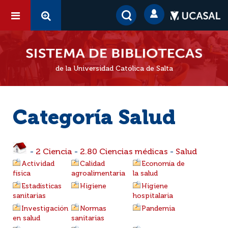
de la Universidad Católica de Salta
Categoría Salud
-
2 Ciencia
-
2.80 Ciencias médicas
-
Salud
Actividad
Calidad
Economía de
física
agroalimentaria
la salud
Estadísticas
Higiene
Higiene
sanitarias
hospitalaria
Investigación
Normas
Pandemia
en salud
sanitarias