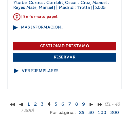
Yturbe, Corina ; Cornblit, Oscar ; Cruz, Manuel ;
Reyes Mate, Manuel
Madrid : Trotta
2005
|
|
| En formato papel.
MÁS INFORMACIÓN...
VER EJEMPLARES
1
2
3
4
5
6
7
8
9
(31 - 40
/ 200)
Por página :
25
50
100
200