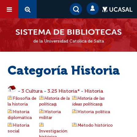
de la Universidad Católica de Salta
Categoría Historia
-
3 Cultura
-
3.25 Historia*
-
Historia
Filosofía de
Historia de la
Historia de las
la historia
política
@
ideas políticas
@
Historia
Historia
Historia política
diplomática
militar
Historia
Método histórico
social
Investigación