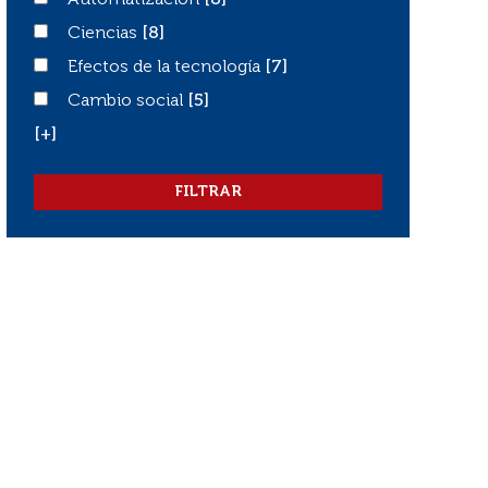
Automatización
Automatización
[8]
Ciencias
Ciencias
[8]
Efectos de la tecnología
Efectos de la tecnología
[7]
Cambio social
Cambio social
[5]
[+]