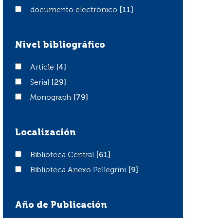
documento electrónico
documento electrónico
[11]
Nivel bibliográfico
Article
Article
[4]
Serial
Serial
[29]
Monograph
Monograph
[79]
Localización
Biblioteca Central
Biblioteca Central
[61]
Biblioteca Anexo Pellegrini
Biblioteca Anexo Pellegrini
[9]
Año de Publicación