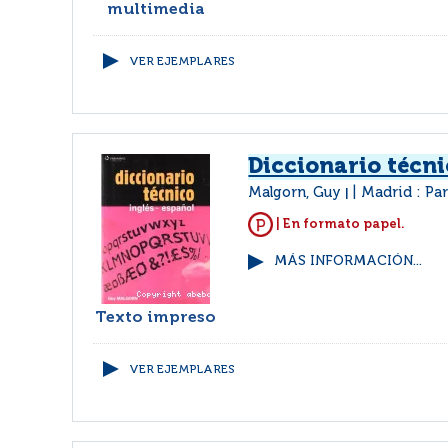
multimedia
VER EJEMPLARES
Diccionario técn
Malgorn, Guy
Madrid : Pa
|
| En formato papel.
MÁS INFORMACIÓN...
Texto impreso
VER EJEMPLARES