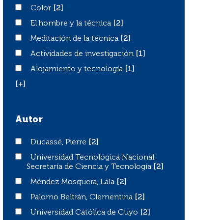
Color
Color
[2]
El hombre y la técnica
El hombre y la técnica
[2]
Meditación de la técnica
Meditación de la técnica
[2]
Actividades de investigación
Actividades de investigación
[1]
Alojamiento y tecnología
Alojamiento y tecnología
[1]
[+]
Autor
Ducassé, Pierre
Ducassé, Pierre
[2]
Universidad Tecnológica Nacional. Secretaría de Ciencia
Universidad Tecnológica Nacional.
Secretaría de Ciencia y Tecnología
[2]
Méndez Mosquera, Lala
Méndez Mosquera, Lala
[2]
Palomo Beltrán, Clementina
Palomo Beltrán, Clementina
[2]
Universidad Católica de Cuyo
Universidad Católica de Cuyo
[2]