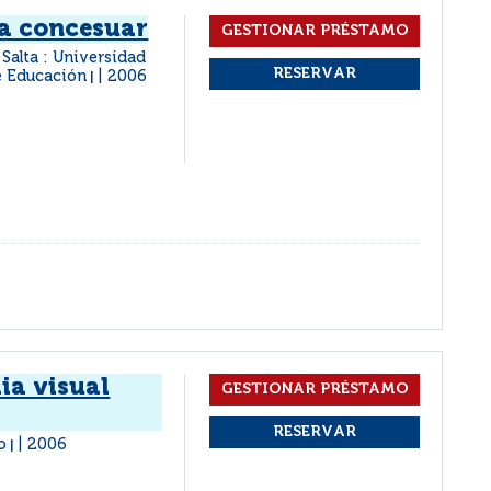
 a concesuar
Salta : Universidad
de Educación
2006
|
ia visual
o
2006
|