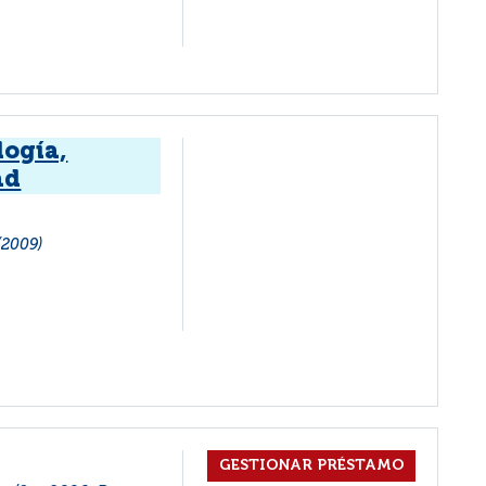
logía,
ad
(2009)