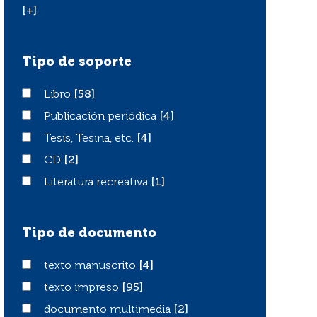
[+]
Tipo de soporte
Libro
Libro
[58]
Publicación periódica
Publicación periódica
[4]
Tesis, Tesina, etc.
Tesis, Tesina, etc.
[4]
CD
CD
[2]
Literatura recreativa
Literatura recreativa
[1]
Tipo de documento
texto manuscrito
texto manuscrito
[4]
texto impreso
texto impreso
[95]
documento multimedia
documento multimedia
[2]