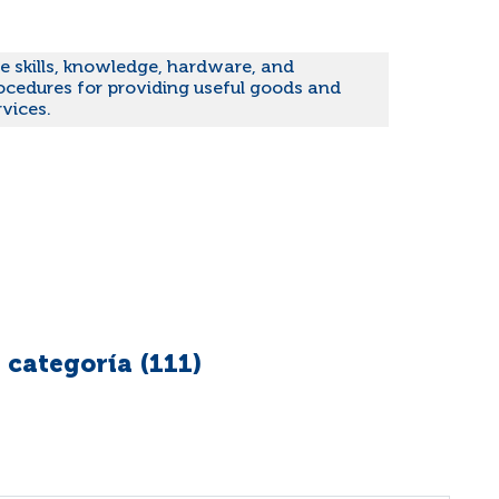
e skills, knowledge, hardware, and
ocedures for providing useful goods and
rvices.
 categoría (
111
)