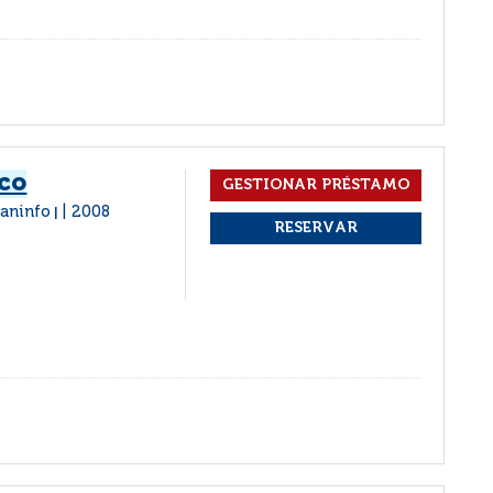
ico
raninfo
2008
|