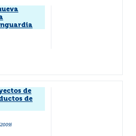
 nueva
a
anguardia
yectos de
oductos de
(2009)