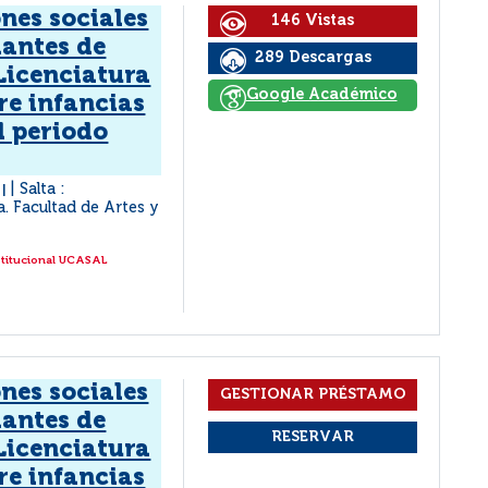
nes sociales
146 Vistas
iantes de
289 Descargas
Licenciatura
Google Académico
re infancias
l periodo
a
Salta :
|
a. Facultad de Artes y
stitucional UCASAL
nes sociales
iantes de
Licenciatura
re infancias