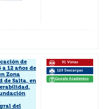
ucación de
91 Vistas
6 a 12 años de
129 Descargas
 en Zona
Google Académico
d de Salta, en
erabilidad,
Fundación
a
gral del