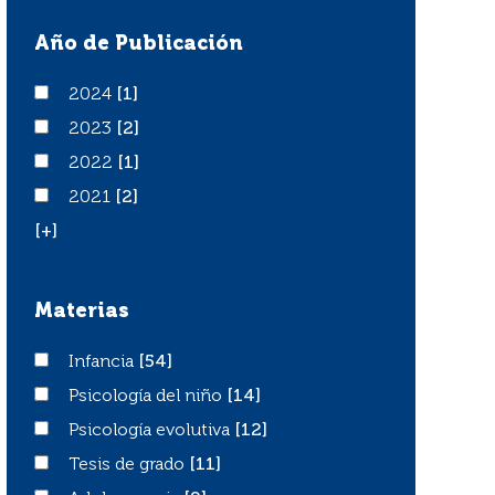
Año de Publicación
2024
2024
[1]
2023
2023
[2]
2022
2022
[1]
2021
2021
[2]
[+]
Materias
Infancia
Infancia
[54]
Psicología del niño
Psicología del niño
[14]
Psicología evolutiva
Psicología evolutiva
[12]
Tesis de grado
Tesis de grado
[11]