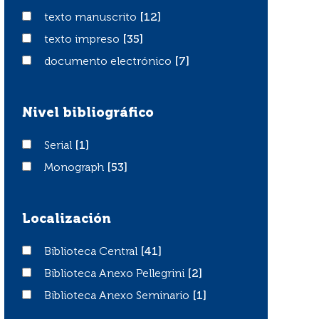
texto manuscrito
texto manuscrito
[12]
texto impreso
texto impreso
[35]
documento electrónico
documento electrónico
[7]
Nivel bibliográfico
Serial
Serial
[1]
Monograph
Monograph
[53]
Localización
Biblioteca Central
Biblioteca Central
[41]
Biblioteca Anexo Pellegrini
Biblioteca Anexo Pellegrini
[2]
Biblioteca Anexo Seminario
Biblioteca Anexo Seminario
[1]