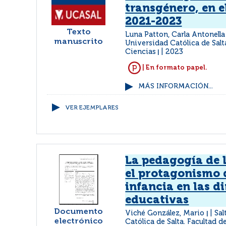
transgénero, en e
2021-2023
Texto
Luna Patton, Carla Antonell
manuscrito
Universidad Católica de Salt
Ciencias
2023
|
| En formato papel.
MÁS INFORMACIÓN...
VER EJEMPLARES
La pedagogía de 
el protagonismo 
infancia en las 
educativas
Documento
Viché González, Mario
Sal
|
electrónico
Católica de Salta. Facultad 