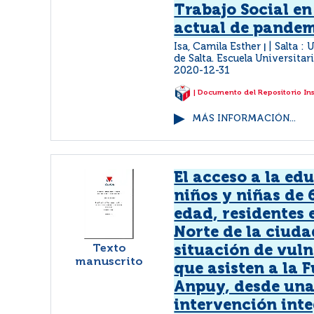
Trabajo Social en
actual de pandem
Isa, Camila Esther
Salta : 
|
de Salta. Escuela Universitar
2020-12-31
| Documento del Repositorio In
MÁS INFORMACIÓN...
El acceso a la ed
niños y niñas de 
edad, residentes
Norte de la ciuda
Texto
situación de vuln
manuscrito
que asisten a la 
Anpuy, desde un
intervención inte