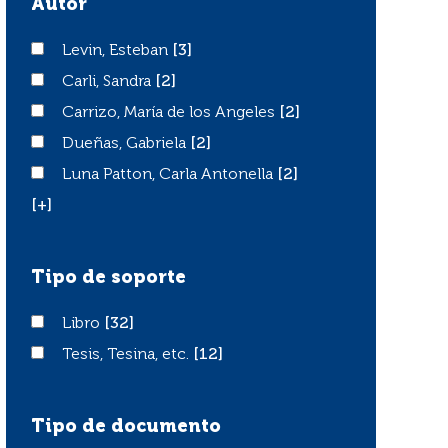
Autor
Levin, Esteban
Levin, Esteban
[3]
Carli, Sandra
Carli, Sandra
[2]
Carrizo, María de los Angeles
Carrizo, María de los Angeles
[2]
Dueñas, Gabriela
Dueñas, Gabriela
[2]
Luna Patton, Carla Antonella
Luna Patton, Carla Antonella
[2]
[+]
Tipo de soporte
Libro
Libro
[32]
Tesis, Tesina, etc.
Tesis, Tesina, etc.
[12]
Tipo de documento