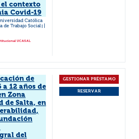
 el contexto
ia Covid-19
Universidad Católica
ia de Trabajo Social
|
stitucional UCASAL
ucación de
6 a 12 años de
 en Zona
d de Salta, en
erabilidad,
Fundación
a
gral del