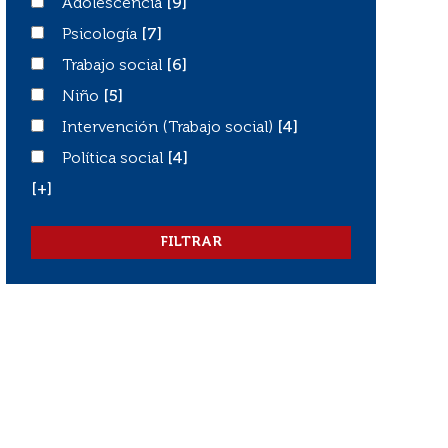
Adolescencia
Adolescencia
[9]
Psicología
Psicología
[7]
Trabajo social
Trabajo social
[6]
Niño
Niño
[5]
Intervención (Trabajo social)
Intervención (Trabajo social)
[4]
Política social
Política social
[4]
[+]