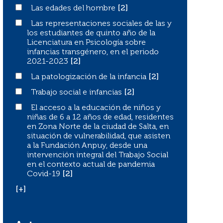
Las edades del hombre
Las edades del hombre
[2]
Las representaciones sociales de las y los estudiantes d
Las representaciones sociales de las y
los estudiantes de quinto año de la
Licenciatura en Psicología sobre
infancias transgénero, en el periodo
2021-2023
[2]
La patologización de la infancia
La patologización de la infancia
[2]
Trabajo social e infancias
Trabajo social e infancias
[2]
El acceso a la educación de niños y niñas de 6 a 12 años
El acceso a la educación de niños y
niñas de 6 a 12 años de edad, residentes
en Zona Norte de la ciudad de Salta, en
situación de vulnerabilidad, que asisten
a la Fundación Anpuy, desde una
intervención integral del Trabajo Social
en el contexto actual de pandemia
Covid-19
[2]
[+]