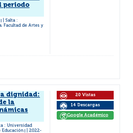
l periodo
a
Salta :
|
a. Facultad de Artes y
la dignidad:
20 Vistas
de la
14 Descargas
dinámicas
Google Académico
ta : Universidad
de Educación
2022-
|