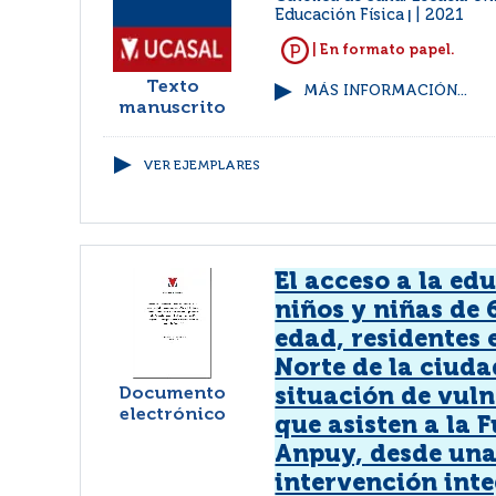
Educación Física
2021
|
| En formato papel.
Texto
MÁS INFORMACIÓN...
manuscrito
VER EJEMPLARES
El acceso a la ed
niños y niñas de 
edad, residentes
Norte de la ciuda
Documento
situación de vuln
electrónico
que asisten a la 
Anpuy, desde un
intervención inte