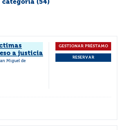
 categoría (
54
)
íctimas
eso a justicia
an Miguel de