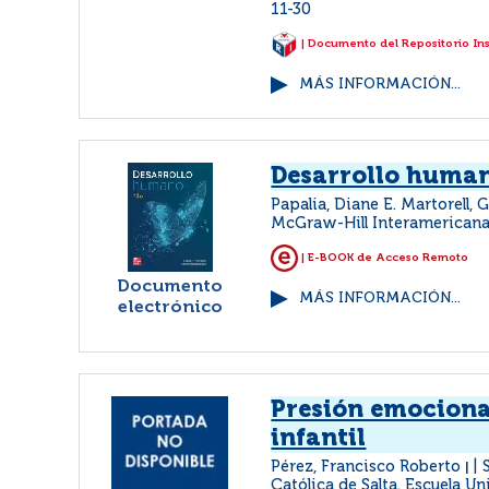
11-30
| Documento del Repositorio In
MÁS INFORMACIÓN...
Desarrollo huma
Papalia, Diane E. Martorell, 
McGraw-Hill Interamerican
| E-BOOK de Acceso Remoto
Documento
MÁS INFORMACIÓN...
electrónico
Presión emocional
infantil
Pérez, Francisco Roberto
|
Católica de Salta. Escuela Un