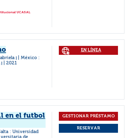
stitucional UCASAL
no
EN LÍNEA
Gabriela
México :
|
a
2021
|
 en el futbol
Salta : Universidad
iversitaria de