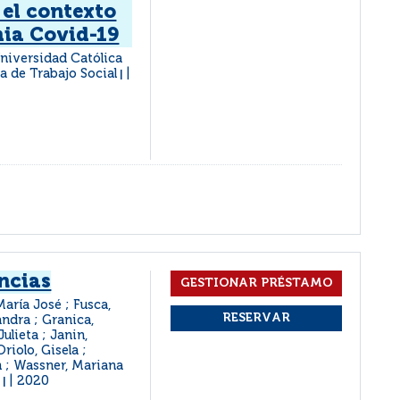
 el contexto
ia Covid-19
Universidad Católica
ia de Trabajo Social
|
ncias
María José ; Fusca,
ndra ; Granica,
Julieta ; Janin,
riolo, Gisela ;
an ; Wassner, Mariana
c
2020
|