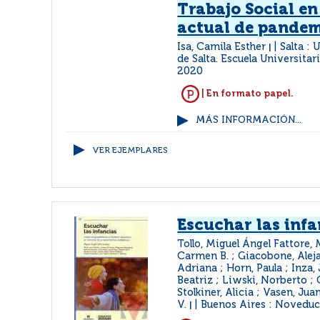
Trabajo Social en
actual de pandem
Isa, Camila Esther
Salta : 
|
de Salta. Escuela Universitar
2020
| En formato papel.
MÁS INFORMACIÓN...
VER EJEMPLARES
Escuchar las infa
Tollo, Miguel Ángel Fattore, 
Carmen B. ; Giacobone, Aleja
Adriana ; Horn, Paula ; Inza, 
Beatriz ; Liwski, Norberto ; O
Stolkiner, Alicia ; Vasen, Ju
V.
Buenos Aires : Novedu
|