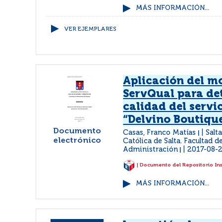
MÁS INFORMACIÓN...
VER EJEMPLARES
Aplicación del m
ServQual para de
calidad del servi
“Delvino Boutiqu
Documento
Casas, Franco Matías
Salt
|
electrónico
Católica de Salta. Facultad 
Administración
2017-08-
|
| Documento del Repositorio In
MÁS INFORMACIÓN...