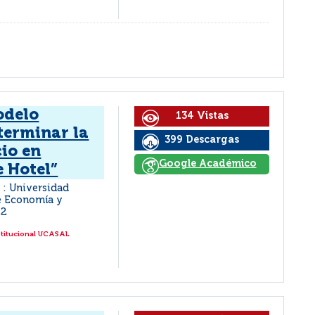
odelo
134 Vistas
terminar la
399 Descargas
cio en
Google Académico
e Hotel”
a : Universidad
de Economía y
22
stitucional UCASAL