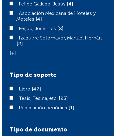
Felipe Gallego, Jesús
Felipe Gallego, Jesús
[4]
Asociación Mexicana de Hoteles y Moteles
Asociación Mexicana de Hoteles y
Moteles
[4]
Feijoo, José Luis
Feijoo, José Luis
[2]
Izaguirre Sotomayor, Manuel Hernán
Izaguirre Sotomayor, Manuel Hernán
[2]
[+]
Tipo de soporte
Libro
Libro
[47]
Tesis, Tesina, etc.
Tesis, Tesina, etc.
[25]
Publicación periódica
Publicación periódica
[1]
Tipo de documento