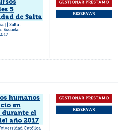
ursos
es 5
iudad de Salta
ría
Salta :
|
a. Escuela
2017
sos humanos
icio en
a durante el
del año 2017
 Universidad Católica