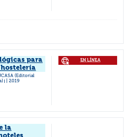
lógicas para
EN LÍNEA
 hostelería
EUCASA (Editorial
a)
2019
|
e la
hoteles