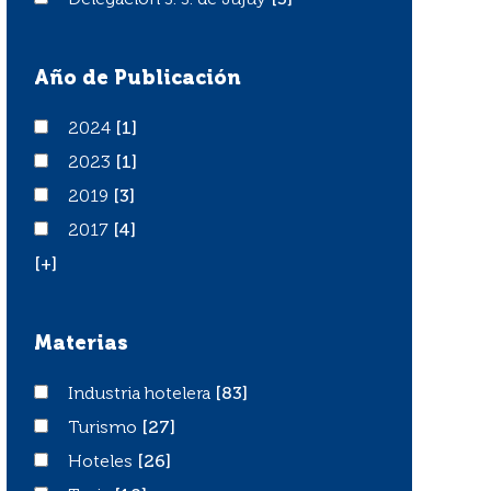
Delegación S. S. de Jujuy
Delegación S. S. de Jujuy
[3]
Año de Publicación
2024
2024
[1]
2023
2023
[1]
2019
2019
[3]
2017
2017
[4]
[+]
Materias
Industria hotelera
Industria hotelera
[83]
Turismo
Turismo
[27]
Hoteles
Hoteles
[26]