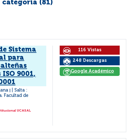
 categoría (
81
)
de Sistema
116 Vistas
al para
248 Descargas
salteñas
Google Académico
 ISO 9001,
50001
ldana
Salta :
|
a. Facultad de
stitucional UCASAL