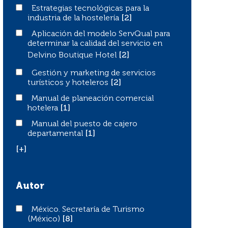
Estrategias tecnológicas para la industria de la hostelería
Estrategias tecnológicas para la
industria de la hostelería
[2]
Aplicación del modelo ServQual para
Aplicación del modelo ServQual para determinar la calida
determinar la calidad del servicio en
Delvino Boutique Hotel
[2]
Gestión y marketing de servicios turísticos y hoteleros
Gestión y marketing de servicios
turísticos y hoteleros
[2]
Manual de planeación comercial hotelera
Manual de planeación comercial
hotelera
[1]
Manual del puesto de cajero departamental
Manual del puesto de cajero
departamental
[1]
[+]
Autor
México. Secretaría de Turismo (México)
México. Secretaría de Turismo
(México)
[8]