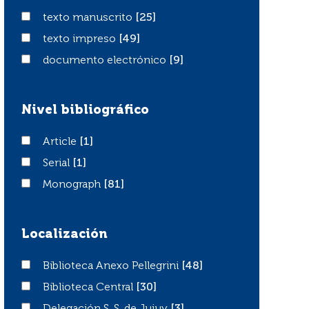
texto manuscrito
texto manuscrito
[25]
texto impreso
texto impreso
[49]
documento electrónico
documento electrónico
[9]
Nivel bibliográfico
Article
Article
[1]
Serial
Serial
[1]
Monograph
Monograph
[81]
Localización
Biblioteca Anexo Pellegrini
Biblioteca Anexo Pellegrini
[48]
Biblioteca Central
Biblioteca Central
[30]