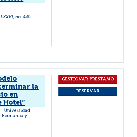
 LXXVI, no. 440
odelo
terminar la
cio en
e Hotel”
a : Universidad
de Economía y