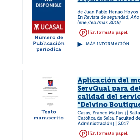
de Juan Pablo Henao Hoyos
En Revista de seguridad, Año
(ene./feb./mar. 2019)
| En formato papel.
Número de
Publicación
MÁS INFORMACIÓN...
períodica
Aplicación del m
ServQual para de
calidad del servi
“Delvino Boutiqu
Texto
Casas, Franco Matías
Salt
|
manuscrito
Católica de Salta. Facultad 
Administración
2017
|
| En formato papel.