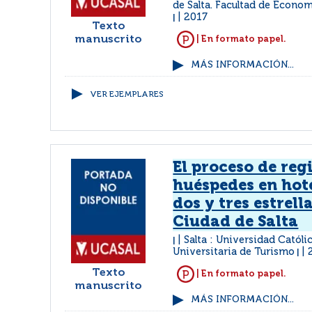
de Salta. Facultad de Econo
2017
|
Texto
manuscrito
| En formato papel.
MÁS INFORMACIÓN...
VER EJEMPLARES
El proceso de reg
huéspedes en hote
dos y tres estrell
Ciudad de Salta
Salta : Universidad Católic
|
Universitaria de Turismo
|
Texto
| En formato papel.
manuscrito
MÁS INFORMACIÓN...