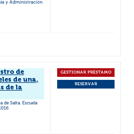
mía y Administración
istro de
les de una,
as de la
a de Salta. Escuela
2016