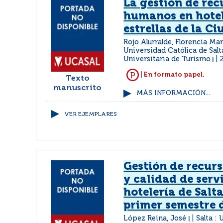
La gestión de rec
humanos en hotel
estrellas de la C
Rojo Alurralde, Florencia Ma
Universidad Católica de Salt
Universitaria de Turismo
|
| En formato papel.
Texto
manuscrito
MÁS INFORMACIÓN...
VER EJEMPLARES
Gestión de recur
y calidad de serv
hotelería de Salt
primer semestre 
López Reina, José
Salta :
|