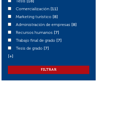
Tesis
Tesis
[18]
Comercialización
Comercialización
[11]
Marketing turístico
Marketing turístico
[8]
Administración de empresas
Administración de empresas
[8]
Recursos humanos
Recursos humanos
[7]
Trabajo final de grado
Trabajo final de grado
[7]
Tesis de grado
Tesis de grado
[7]
[+]