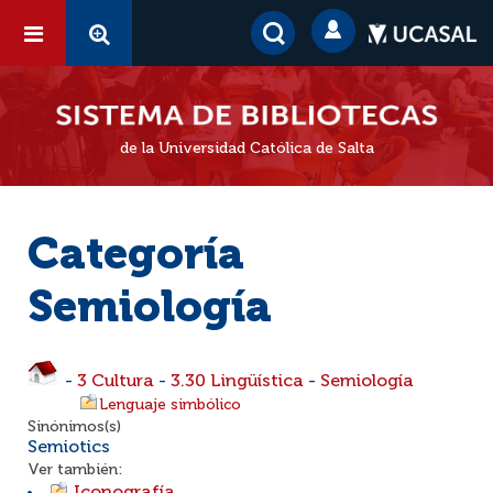
de la Universidad Católica de Salta
Categoría
Semiología
-
3 Cultura
-
3.30 Lingüística
-
Semiología
Lenguaje simbólico
Sinónimos(s)
Semiotics
Ver también: