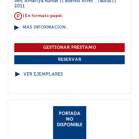
Sen, Amartya Kumar
Buenos Aires : Taurus
|
|
2011
| En formato papel.
MÁS INFORMACIÓN...
VER EJEMPLARES