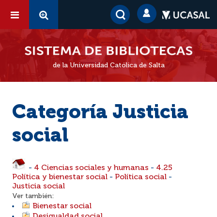
de la Universidad Católica de Salta
Categoría Justicia
social
-
4 Ciencias sociales y humanas
-
4.25
Política y bienestar social
-
Política social
-
Justicia social
Ver también:
Bienestar social
Desigualdad social