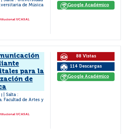
Salta : Universidad
|
niversitaria de Música
Google Académico
stitucional UCASAL
omunicación
88 Vistas
diante
114 Descargas
tales para la
Google Académico
ización de
ca
a
Salta :
|
a. Facultad de Artes y
stitucional UCASAL