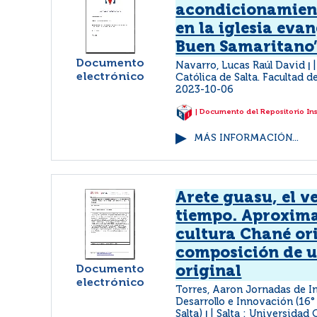
acondicionamien
en la iglesia evan
Buen Samaritano
Documento
Navarro, Lucas Raúl David
|
electrónico
Católica de Salta. Facultad d
2023-10-06
| Documento del Repositorio In
MÁS INFORMACIÓN...
Arete guasu, el 
tiempo. Aproxima
cultura Chané or
composición de 
Documento
original
electrónico
Torres, Aaron Jornadas de I
Desarrollo e Innovación (16° 
Salta)
Salta : Universidad 
|