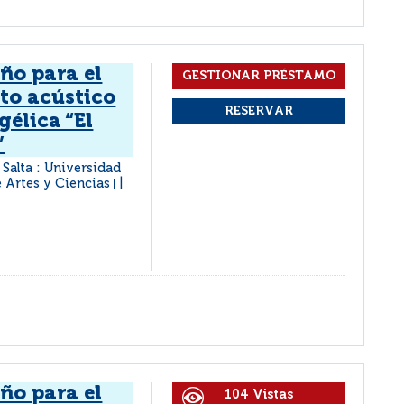
ño para el
to acústico
gélica “El
”
Salta : Universidad
e Artes y Ciencias
|
ño para el
104 Vistas