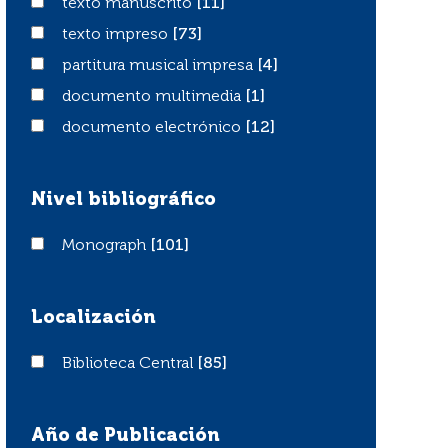
texto manuscrito
texto manuscrito
[11]
texto impreso
texto impreso
[73]
partitura musical impresa
partitura musical impresa
[4]
documento multimedia
documento multimedia
[1]
documento electrónico
documento electrónico
[12]
Nivel bibliográfico
Monograph
Monograph
[101]
Localización
Biblioteca Central
Biblioteca Central
[85]
Año de Publicación