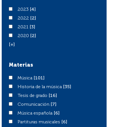
2023
2023
[4]
2022
2022
[2]
2021
2021
[3]
2020
2020
[2]
[+]
Materias
Música
Música
[101]
Historia de la música
Historia de la música
[35]
Tesis de grado
Tesis de grado
[16]
Comunicación
Comunicación
[7]
Música española
Música española
[6]
Partituras musicales
Partituras musicales
[6]