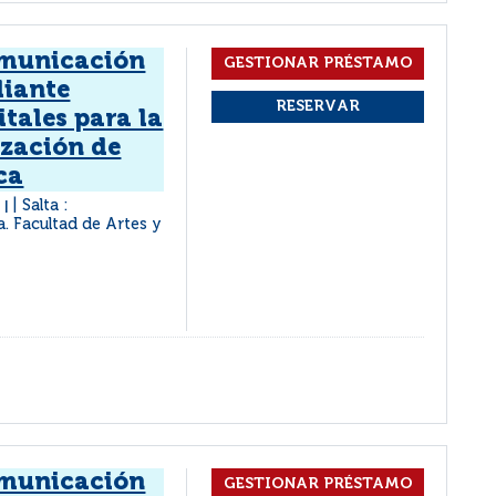
omunicación
diante
tales para la
ización de
ca
a
Salta :
|
a. Facultad de Artes y
omunicación