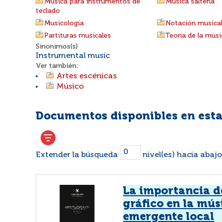
Música para instrumentos de
Música salteña
teclado
Musicología
Notación musica
Partituras musicales
Teoría de la músi
Sinónimos(s)
Instrumental music
Ver también:
Artes escénicas
Músico
Documentos disponibles en esta
Extender la búsqueda
nivel(es) hacia abajo
La importancia d
gráfico en la mús
emergente local