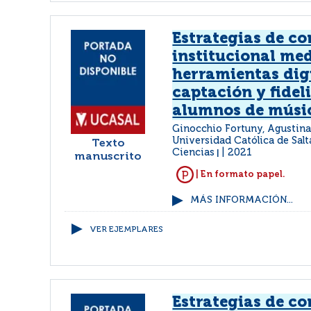
Estrategias de c
institucional me
herramientas digi
captación y fidel
alumnos de músi
Ginocchio Fortuny, Agustin
Universidad Católica de Salt
Texto
Ciencias
2021
|
manuscrito
| En formato papel.
MÁS INFORMACIÓN...
VER EJEMPLARES
Estrategias de c