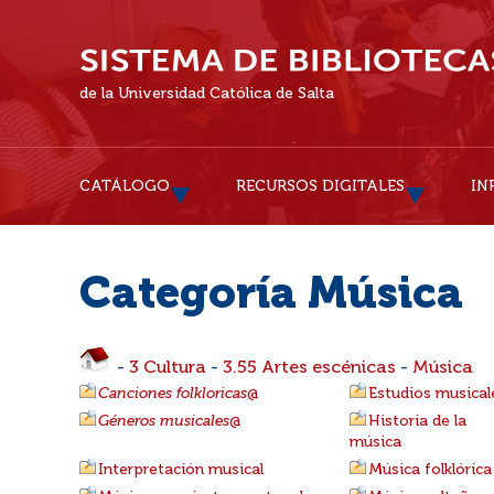
de la Universidad Católica de Salta
CATÁLOGO
RECURSOS DIGITALES
IN
Categoría Música
-
3 Cultura
-
3.55 Artes escénicas
-
Música
Canciones folkloricas
@
Estudios musical
Géneros musicales
@
Historia de la
música
Interpretación musical
Música folklórica