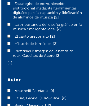
Estrategias de comunicación institucional mediante herr
Estrategias de comunicación
institucional mediante herramientas
digitales para la captación y fidelización
de alumnos de música
[2]
La importancia del diseño gráfico en la música emergent
La importancia del diseño gráfico en la
música emergente local
[2]
El canto gregoriano
El canto gregoriano
[2]
Historia de la música
Historia de la música
[2]
Identidad e imagen de la banda de rock, Gauchos de Ace
Identidad e imagen de la banda de
rock, Gauchos de Acero
[2]
[+]
Autor
Antonelli, Estefanía
Antonelli, Estefanía
[2]
Fauré, Gabriel (1845-1924)
Fauré, Gabriel (1845-1924)
[2]
Pardo, Alejandro J.
Pardo, Alejandro J.
[2]