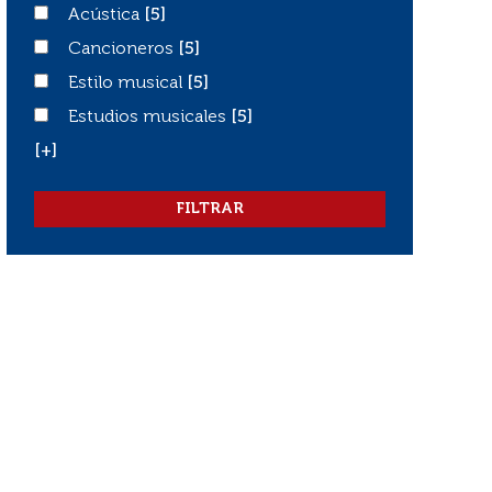
Acústica
Acústica
[5]
Cancioneros
Cancioneros
[5]
Estilo musical
Estilo musical
[5]
Estudios musicales
Estudios musicales
[5]
[+]