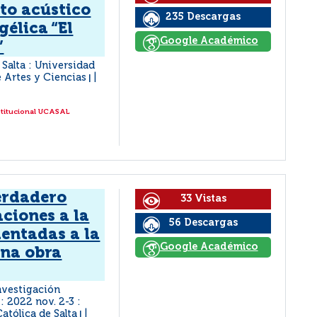
to acústico
235 Descargas
gélica “El
Google Académico
”
Salta : Universidad
e Artes y Ciencias
|
stitucional UCASAL
verdadero
33 Vistas
ciones a la
56 Descargas
ientadas a la
Google Académico
una obra
nvestigación
: 2022 nov. 2-3 :
Católica de Salta
|