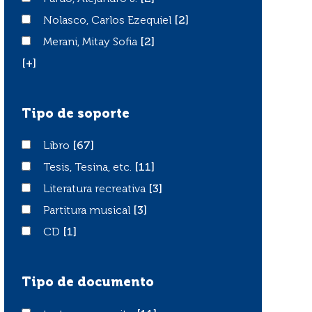
Nolasco, Carlos Ezequiel
Nolasco, Carlos Ezequiel
[2]
Merani, Mitay Sofia
Merani, Mitay Sofia
[2]
[+]
Tipo de soporte
Libro
Libro
[67]
Tesis, Tesina, etc.
Tesis, Tesina, etc.
[11]
Literatura recreativa
Literatura recreativa
[3]
Partitura musical
Partitura musical
[3]
CD
CD
[1]
Tipo de documento