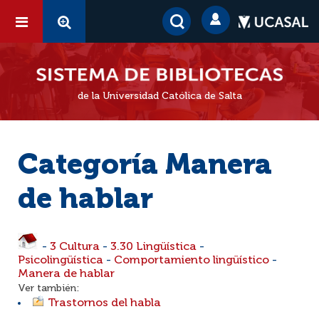
de la Universidad Católica de Salta
Categoría Manera
de hablar
-
3 Cultura
-
3.30 Lingüística
-
Psicolingüística
-
Comportamiento lingüístico
-
Manera de hablar
Ver también:
Trastornos del habla