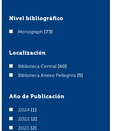
Nivel bibliográfico
Monograph
Monograph
[73]
Localización
Biblioteca Central
Biblioteca Central
[60]
Biblioteca Anexo Pellegrini
Biblioteca Anexo Pellegrini
[5]
Año de Publicación
2024
2024
[1]
2022
2022
[2]
2021
2021
[2]