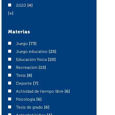
2020
2020
[4]
[+]
Materias
Juego
Juego
[73]
Juego educativo
Juego educativo
[25]
Educación física
Educación física
[20]
Recreación
Recreación
[15]
Tesis
Tesis
[8]
Deporte
Deporte
[7]
Actividad de tiempo libre
Actividad de tiempo libre
[6]
Psicología
Psicología
[6]
Tesis de grado
Tesis de grado
[6]