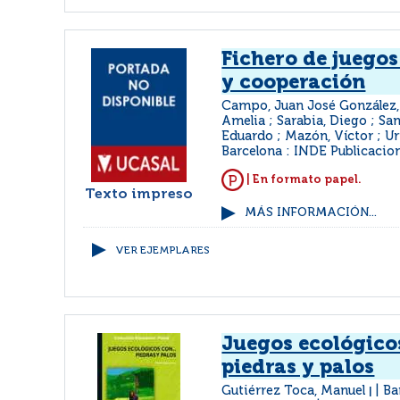
Fichero de juegos
y cooperación
Campo, Juan José González, 
Amelia ; Sarabia, Diego ; Sa
Eduardo ; Mazón, Víctor ; U
Barcelona : INDE Publicacio
| En formato papel.
Texto impreso
MÁS INFORMACIÓN...
VER EJEMPLARES
Juegos ecológicos
piedras y palos
Gutiérrez Toca, Manuel
Ba
|