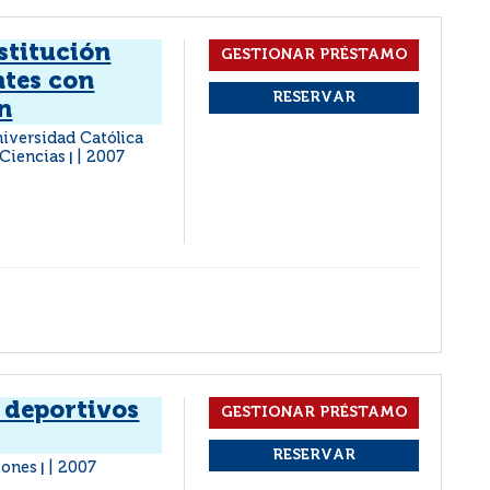
stitución
ntes con
n
Universidad Católica
 Ciencias
2007
|
 deportivos
iones
2007
|