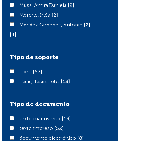
Musa, Amira Daniela
Musa, Amira Daniela
[2]
Moreno, Inés
Moreno, Inés
[2]
Méndez Giménez, Antonio
Méndez Giménez, Antonio
[2]
[+]
Tipo de soporte
Libro
Libro
[52]
Tesis, Tesina, etc.
Tesis, Tesina, etc.
[13]
Tipo de documento
texto manuscrito
texto manuscrito
[13]
texto impreso
texto impreso
[52]
documento electrónico
documento electrónico
[8]