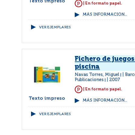
Texto impreso
| En formato papel.
MÁS INFORMACIÓN...
VER EJEMPLARES
Fichero de juegos
piscina
Navas Torres, Miguel
Barc
|
Publicaciones
2007
|
| En formato papel.
Texto impreso
MÁS INFORMACIÓN...
VER EJEMPLARES