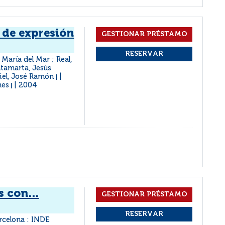
 de expresión
María del Mar ; Real,
ntamarta, Jesús
riel, José Ramón
|
nes
2004
|
 con...
rcelona : INDE