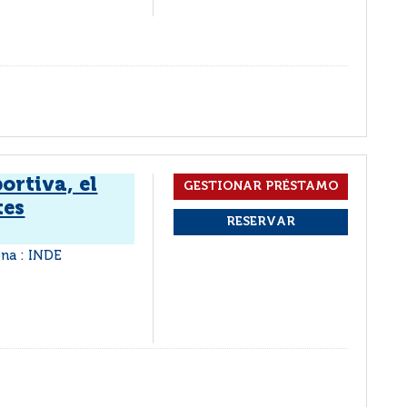
ortiva, el
tes
ona : INDE