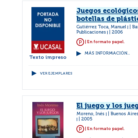
Juegos ecológicos
botellas de plást
Gutiérrez Toca, Manuel
Ba
|
Publicaciones
2006
|
| En formato papel.
MÁS INFORMACIÓN...
Texto impreso
VER EJEMPLARES
El juego y los jue
Moreno, Inés
Buenos Aire
|
2005
|
| En formato papel.