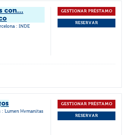
 con...
ico
rcelona : INDE
gos
s : Lumen Hvmanitas