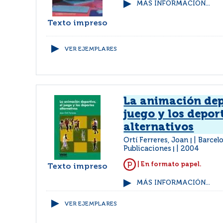
MÁS INFORMACIÓN...
Texto impreso
VER EJEMPLARES
La animación dep
juego y los depor
alternativos
Ortí Ferreres, Joan
Barcel
|
Publicaciones
2004
|
| En formato papel.
Texto impreso
MÁS INFORMACIÓN...
VER EJEMPLARES