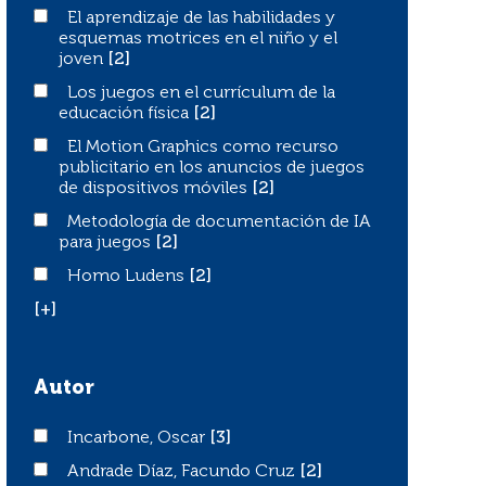
El aprendizaje de las habilidades y esquemas motrices en
El aprendizaje de las habilidades y
esquemas motrices en el niño y el
joven
[2]
Los juegos en el currículum de la educación física
Los juegos en el currículum de la
educación física
[2]
El Motion Graphics como recurso publicitario en los an
El Motion Graphics como recurso
publicitario en los anuncios de juegos
de dispositivos móviles
[2]
Metodología de documentación de IA para juegos
Metodología de documentación de IA
para juegos
[2]
Homo Ludens
Homo Ludens
[2]
[+]
Autor
Incarbone, Oscar
Incarbone, Oscar
[3]
Andrade Díaz, Facundo Cruz
Andrade Díaz, Facundo Cruz
[2]