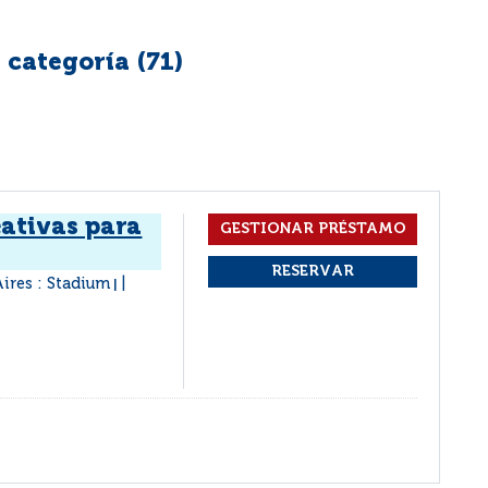
 categoría (
71
)
eativas para
ires : Stadium
|