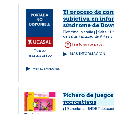
El proceso de con
subjetiva en infa
síndrome de Dow
Blengino, Natalia
Salta : 
|
de Salta. Facultad de Artes y
| En formato papel.
Texto
MÁS INFORMACIÓN...
manuscrito
VER EJEMPLARES
Fichero de juegos
recreativos
Barcelona : INDE Publicac
|