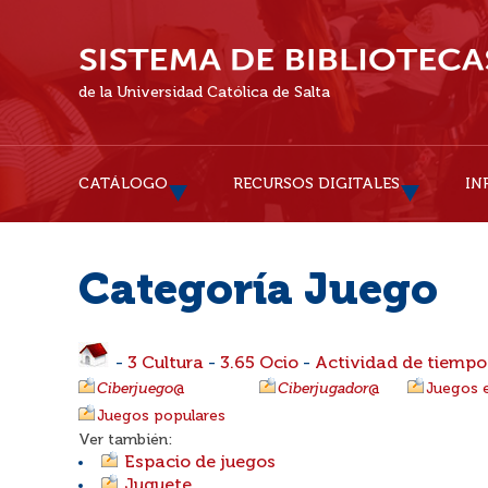
de la Universidad Católica de Salta
CATÁLOGO
RECURSOS DIGITALES
IN
Categoría Juego
-
3 Cultura
-
3.65 Ocio
-
Actividad de tiempo 
Ciberjuego
@
Ciberjugador
@
Juegos 
Juegos populares
Ver también:
Espacio de juegos
Juguete