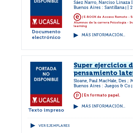
Sáez Narro, Narciso Linaza I
Buenos Aires : Santillana
1
|
| E-BOOK de Acceso Remoto - S
Alumnos de la carrera Psicología - I
learning
Documento
MÁS INFORMACIÓN...
electrónico
Super ejercicios 
pensamiento late
Sloane, Paul MacHale, Des ; 
Buenos Aires : Juegos & Co
| En formato papel.
MÁS INFORMACIÓN...
Texto impreso
VER EJEMPLARES