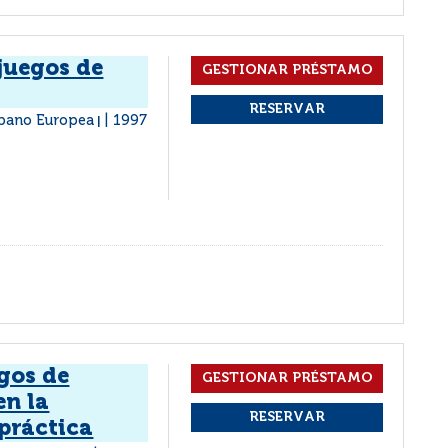
 juegos de
spano Europea
1997
|
gos de
en la
práctica