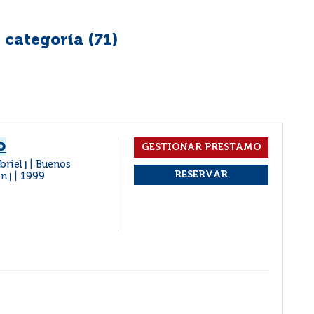
 categoría (
71
)
o
briel
Buenos
|
en
1999
|