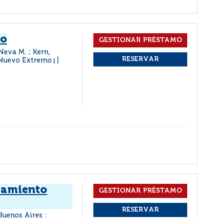
go
Neva M. ; Kern,
l Nuevo Extremo
|
nsamiento
Buenos Aires :