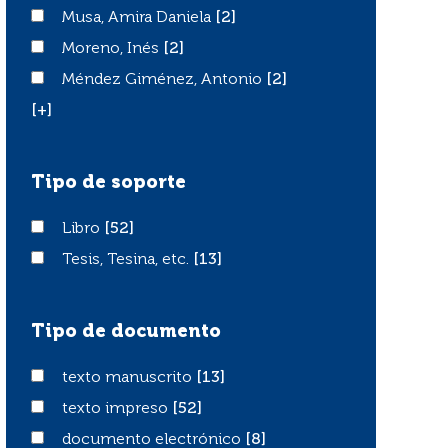
Musa, Amira Daniela
Musa, Amira Daniela
[2]
Moreno, Inés
Moreno, Inés
[2]
Méndez Giménez, Antonio
Méndez Giménez, Antonio
[2]
[+]
Tipo de soporte
Libro
Libro
[52]
Tesis, Tesina, etc.
Tesis, Tesina, etc.
[13]
Tipo de documento
texto manuscrito
texto manuscrito
[13]
texto impreso
texto impreso
[52]
documento electrónico
documento electrónico
[8]