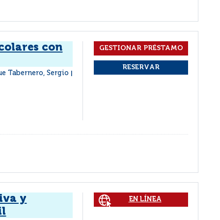
colares con
ue Tabernero, Sergio
|
iva y
EN LÍNEA
il