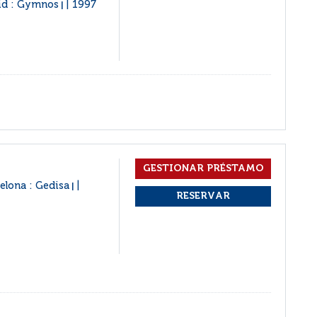
id : Gymnos
1997
|
elona : Gedisa
|