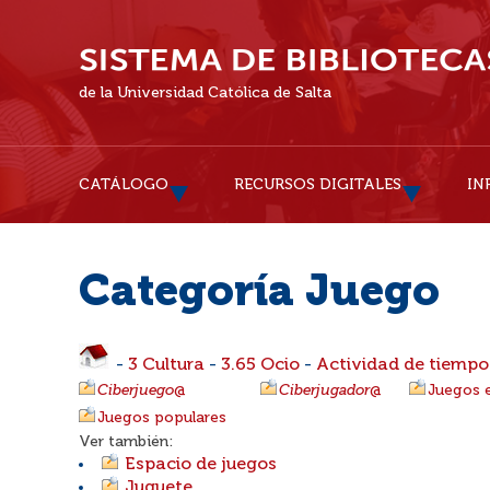
de la Universidad Católica de Salta
CATÁLOGO
RECURSOS DIGITALES
IN
Categoría Juego
-
3 Cultura
-
3.65 Ocio
-
Actividad de tiempo 
Ciberjuego
@
Ciberjugador
@
Juegos 
Juegos populares
Ver también:
Espacio de juegos
Juguete