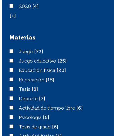
2020
2020
[4]
[+]
Materias
Juego
Juego
[73]
Juego educativo
Juego educativo
[25]
Educación física
Educación física
[20]
Recreación
Recreación
[15]
Tesis
Tesis
[8]
Deporte
Deporte
[7]
Actividad de tiempo libre
Actividad de tiempo libre
[6]
Psicología
Psicología
[6]
Tesis de grado
Tesis de grado
[6]