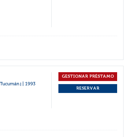
e.] Tucumán
1993
|