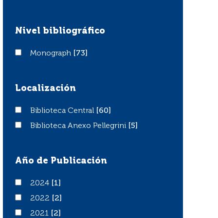
Nivel bibliográfico
Monograph
Monograph
[73]
Localización
Biblioteca Central
Biblioteca Central
[60]
Biblioteca Anexo Pellegrini
Biblioteca Anexo Pellegrini
[5]
Año de Publicación
2024
2024
[1]
2022
2022
[2]
2021
2021
[2]