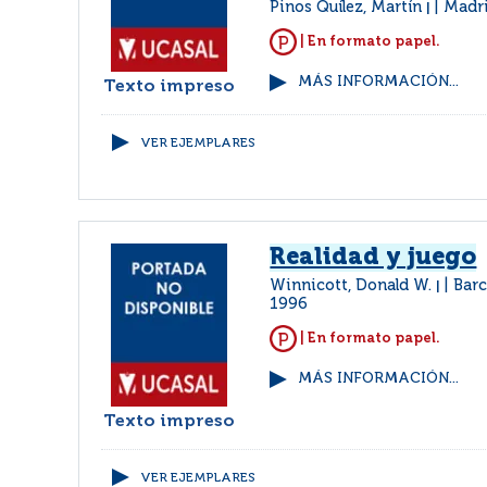
Pinos Quílez, Martín
Madr
|
| En formato papel.
MÁS INFORMACIÓN...
Texto impreso
VER EJEMPLARES
Realidad y juego
Winnicott, Donald W.
Barc
|
1996
| En formato papel.
MÁS INFORMACIÓN...
Texto impreso
VER EJEMPLARES