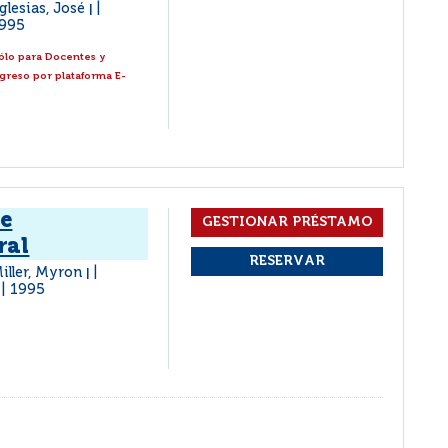
glesias, José
|
995
ólo para Docentes y
ngreso por plataforma E-
de
ral
Miller, Myron
|
1995
|