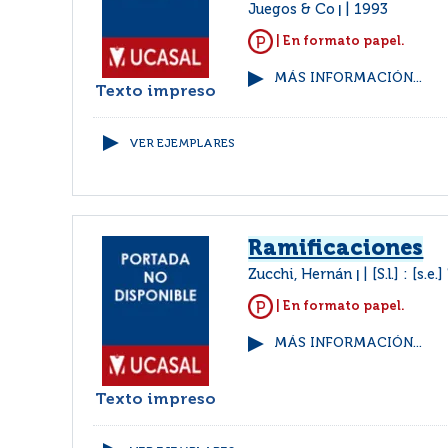
Juegos & Co
1993
|
| En formato papel.
MÁS INFORMACIÓN...
Texto impreso
VER EJEMPLARES
Ramificaciones
Zucchi, Hernán
[S.l.] : [s.
|
| En formato papel.
MÁS INFORMACIÓN...
Texto impreso