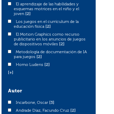
El aprendizaje de las habilidades y esquemas motrices en
El aprendizaje de las habilidades y
esquemas motrices en el niño y el
joven
[2]
Los juegos en el currículum de la educación física
Los juegos en el currículum de la
educación física
[2]
El Motion Graphics como recurso publicitario en los an
El Motion Graphics como recurso
publicitario en los anuncios de juegos
de dispositivos móviles
[2]
Metodología de documentación de IA para juegos
Metodología de documentación de IA
para juegos
[2]
Homo Ludens
Homo Ludens
[2]
[+]
Autor
Incarbone, Oscar
Incarbone, Oscar
[3]
Andrade Díaz, Facundo Cruz
Andrade Díaz, Facundo Cruz
[2]