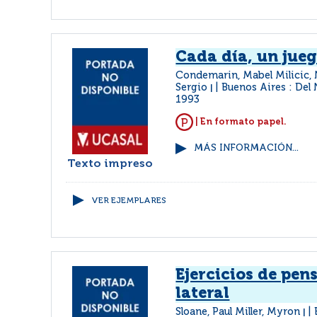
Cada día, un jue
Condemarin, Mabel Milicic, 
Sergio
Buenos Aires : De
|
1993
| En formato papel.
MÁS INFORMACIÓN...
Texto impreso
VER EJEMPLARES
Ejercicios de pe
lateral
Sloane, Paul Miller, Myron
|