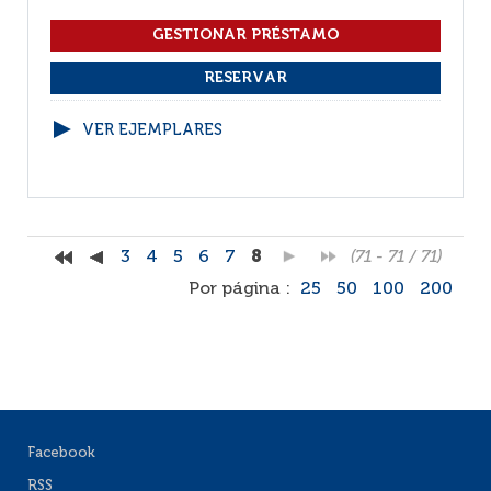
VER EJEMPLARES
3
4
5
6
7
8
(71 - 71 / 71)
Por página :
25
50
100
200
Facebook
RSS