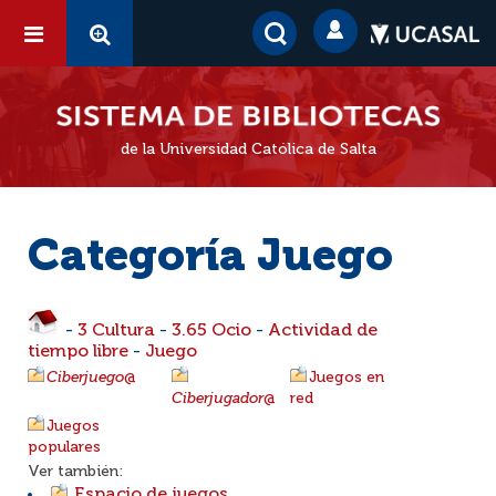
de la Universidad Católica de Salta
Categoría Juego
-
3 Cultura
-
3.65 Ocio
-
Actividad de
tiempo libre
-
Juego
Ciberjuego
@
Juegos en
Ciberjugador
@
red
Juegos
populares
Ver también:
Espacio de juegos