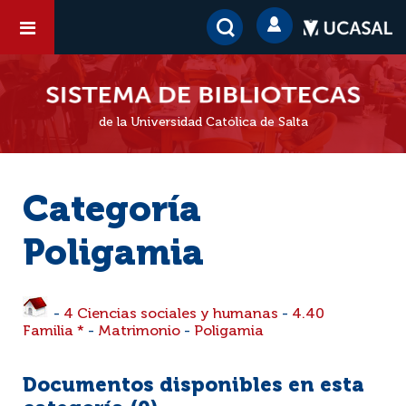
de la Universidad Católica de Salta
Categoría
Poligamia
-
4 Ciencias sociales y humanas
-
4.40
Familia *
-
Matrimonio
-
Poligamia
Documentos disponibles en esta