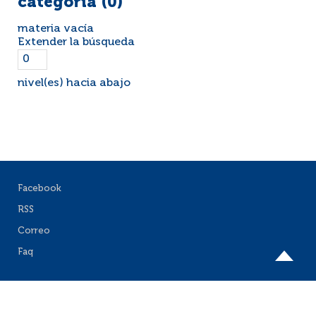
categoría (
0
)
materia vacía
Extender la búsqueda
nivel(es) hacia abajo
Facebook
RSS
Correo
Faq