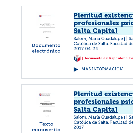
Plenitud existenci
profesionales psi
Salta Capital
Salom, María Guadalupe
S
|
Católica de Salta. Facultad d
Documento
2017-04-24
electrónico
| Documento del Repositorio In
MÁS INFORMACIÓN...
Plenitud existenci
profesionales psi
Salta Capital
Salom, María Guadalupe
S
|
Católica de Salta. Facultad d
Texto
2017
manuscrito