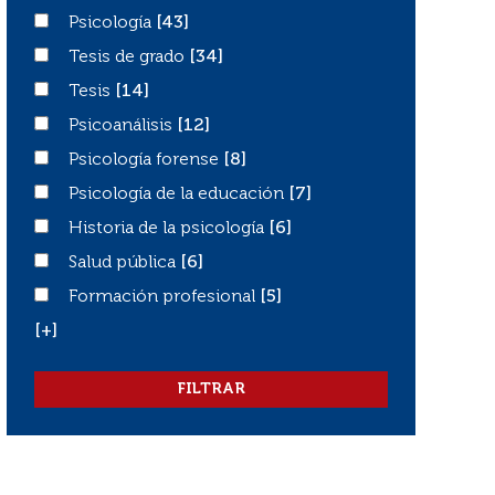
Psicología
Psicología
[43]
Tesis de grado
Tesis de grado
[34]
Tesis
Tesis
[14]
Psicoanálisis
Psicoanálisis
[12]
Psicología forense
Psicología forense
[8]
Psicología de la educación
Psicología de la educación
[7]
Historia de la psicología
Historia de la psicología
[6]
Salud pública
Salud pública
[6]
Formación profesional
Formación profesional
[5]
[+]