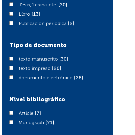
Tesis, Tesina, etc.
Tesis, Tesina, etc.
[30]
Libro
Libro
[13]
Publicación periódica
Publicación periódica
[2]
Tipo de documento
texto manuscrito
texto manuscrito
[30]
texto impreso
texto impreso
[20]
documento electrónico
documento electrónico
[28]
Nivel bibliográfico
Article
Article
[7]
Monograph
Monograph
[71]