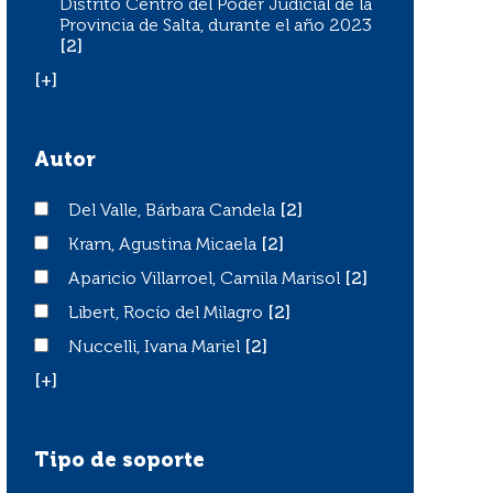
Distrito Centro del Poder Judicial de la
Provincia de Salta, durante el año 2023
[2]
[+]
Autor
Del Valle, Bárbara Candela
Del Valle, Bárbara Candela
[2]
Kram, Agustina Micaela
Kram, Agustina Micaela
[2]
Aparicio Villarroel, Camila Marisol
Aparicio Villarroel, Camila Marisol
[2]
Libert, Rocío del Milagro
Libert, Rocío del Milagro
[2]
Nuccelli, Ivana Mariel
Nuccelli, Ivana Mariel
[2]
[+]
Tipo de soporte