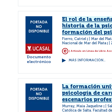
El rol de la enseñ
historia de la psi
formación del ps
Fierro, Catriel
Mar del Pla
|
Nacional de Mar del Plata
|
| Artículo en Linea de Libre Ac
Documento
MÁS INFORMACIÓN...
electrónico
La formación uni
psicología de car
escenarios profes
Murray, Maia Jaqueline
Sa
|
Católica de Salta. Facultad d