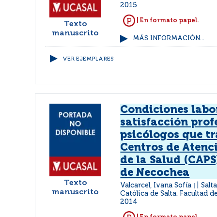
2015
| En formato papel.
Texto
manuscrito
MÁS INFORMACIÓN...
VER EJEMPLARES
Condiciones labo
satisfacción prof
psicólogos que tr
Centros de Atenc
de la Salud (CAPS
de Necochea
Texto
Valcarcel, Ivana Sofía
Salt
|
manuscrito
Católica de Salta. Facultad d
2014