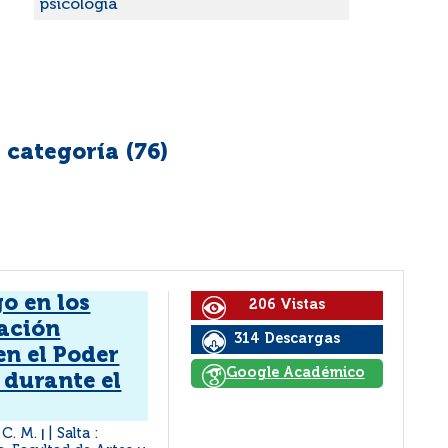
psicología
 categoría (
76
)
go en los
206 Vistas
ación
314 Descargas
en el Poder
Google Académico
 durante el
 C. M.
Salta :
|