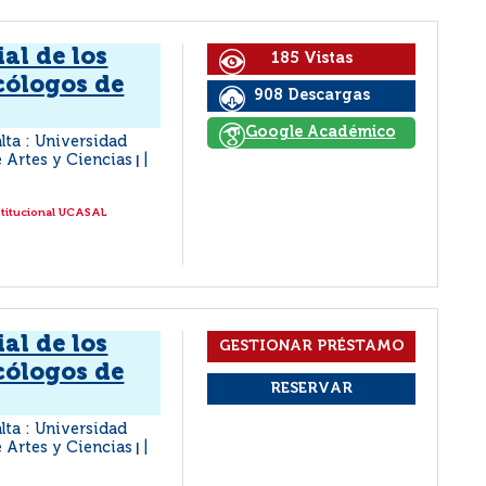
al de los
185 Vistas
cólogos de
908 Descargas
Google Académico
alta : Universidad
e Artes y Ciencias
|
stitucional UCASAL
al de los
cólogos de
alta : Universidad
e Artes y Ciencias
|