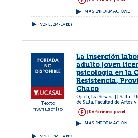
| En formato papel.
MÁS INFORMACIÓN...
VER EJEMPLARES
La inserción labo
adulto joven lice
psicología en la 
Resistencia, Prov
Chaco
Ojeda, Lía Susana
Salta : 
|
de Salta. Facultad de Artes y
Texto
manuscrito
| En formato papel.
MÁS INFORMACIÓN...
VER EJEMPLARES