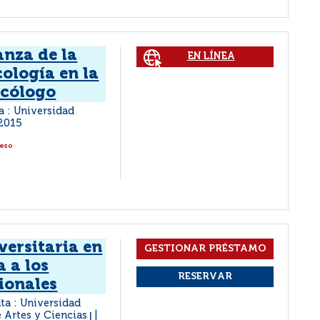
anza de la
EN LÍNEA
cología en la
icólogo
ta : Universidad
2015
ceso
versitaria en
a a los
ionales
lta : Universidad
e Artes y Ciencias
|