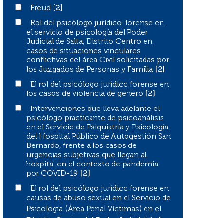
Freud
Freud
[2]
Rol del psicólogo jurídico-forense en el servicio de psico
Rol del psicólogo jurídico-forense en
el servicio de psicología del Poder
Judicial de Salta, Distrito Centro en
casos de situaciones vinculares
conflictivas del área Civil solicitadas por
los Juzgados de Personas y Familia
[2]
El rol del psicólogo jurídico forense en los casos de vio
El rol del psicólogo jurídico forense en
los casos de violencia de género
[2]
Intervenciones que lleva adelante el psicólogo practican
Intervenciones que lleva adelante el
psicólogo practicante de psicoanálisis
en el Servicio de Psiquiatría y Psicología
del Hospital Público de Autogestión San
Bernardo, frente a los casos de
urgencias subjetivas que llegan al
hospital en el contexto de pandemia
por COVID-19
[2]
El rol del psicólogo jurídico forense en
El rol del psicólogo jurídico forense en causas de abuso s
causas de abuso sexual en el Servicio de
Psicología (Área Penal Víctimas) en el