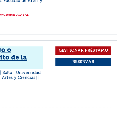
a. Facultad de Artes y
stitucional UCASAL
go o
to de la
Salta : Universidad
|
e Artes y Ciencias
|