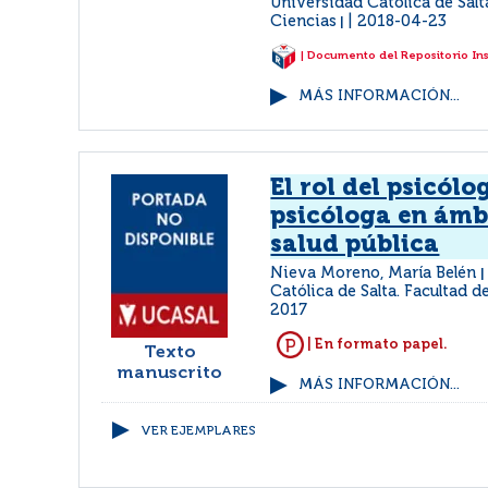
Universidad Católica de Salt
Ciencias
2018-04-23
|
| Documento del Repositorio In
MÁS INFORMACIÓN...
El rol del psicólo
psicóloga en ámbi
salud pública
Nieva Moreno, María Belén
Católica de Salta. Facultad d
2017
| En formato papel.
Texto
manuscrito
MÁS INFORMACIÓN...
VER EJEMPLARES