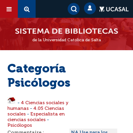
de la Universidad Católica de Salta
Categoría
Psicólogos
-
4 Ciencias sociales y
humanas
-
4.05 Ciencias
sociales
-
Especialista en
ciencias sociales
-
Psicólogos
Commentaire :
NA Use para los