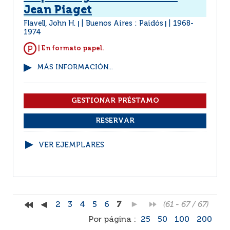
Jean Piaget
Flavell, John H.
Buenos Aires : Paidós
1968-
|
|
1974
| En formato papel.
MÁS INFORMACIÓN...
VER EJEMPLARES
2
3
4
5
6
7
(61 - 67 / 67)
Por página :
25
50
100
200