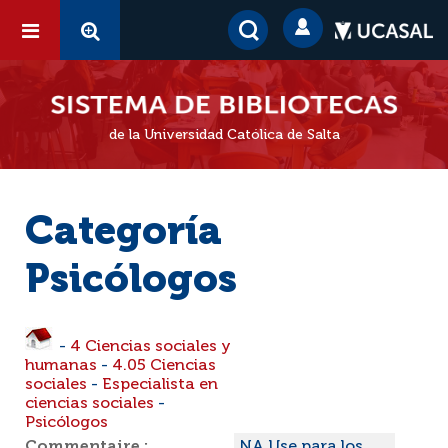
de la Universidad Católica de Salta
Categoría
Psicólogos
-
4 Ciencias sociales y
humanas
-
4.05 Ciencias
sociales
-
Especialista en
ciencias sociales
-
Psicólogos
Commentaire :
NA Use para los