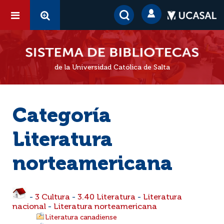
de la Universidad Católica de Salta
Categoría
Literatura
norteamericana
-
3 Cultura
-
3.40 Literatura
-
Literatura
nacional
-
Literatura norteamericana
Literatura canadiense