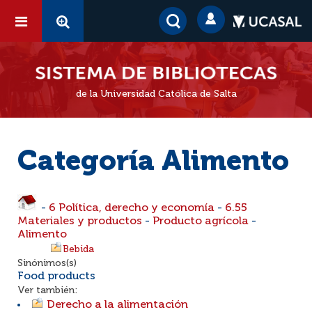
de la Universidad Católica de Salta
Categoría Alimento
-
6 Política, derecho y economía
-
6.55
Materiales y productos
-
Producto agrícola
-
Alimento
Bebida
Sinónimos(s)
Food products
Ver también:
Derecho a la alimentación