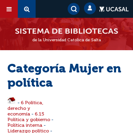
de la Universidad Católica de Salta
Categoría Mujer en
política
-
6 Política,
derecho y
economía
-
6.15
Política y gobierno
-
Política interna
-
Liderazgo político
-