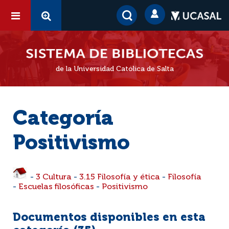
de la Universidad Católica de Salta
Categoría
Positivismo
-
3 Cultura
-
3.15 Filosofía y ética
-
Filosofía
-
Escuelas filosóficas
-
Positivismo
Documentos disponibles en esta