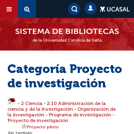
de la Universidad Católica de Salta
Categoría Proyecto
de investigación
-
2 Ciencia
-
2.10 Administración de la
ciencia y de la investigación
-
Organización de
la investigación
-
Programa de investigación
-
Proyecto de investigación
Proyecto piloto
Ver también: