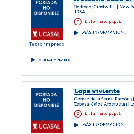
Redman, Crosby E.
New Yo
|
1964
| En formato papel.
MÁS INFORMACIÓN...
Texto impreso
VER EJEMPLARES
Lope viviente
Gómez de la Serna, Ramón
|
Espasa-Calpe Argentina
1
|
| En formato papel.
MÁS INFORMACIÓN...