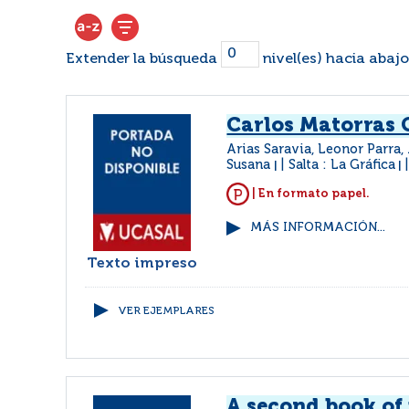
Extender la búsqueda
nivel(es) hacia abajo
Carlos Matorras 
Arias Saravia, Leonor Parra, 
Susana
Salta : La Gráfica
|
|
| En formato papel.
MÁS INFORMACIÓN...
Texto impreso
VER EJEMPLARES
A second book of