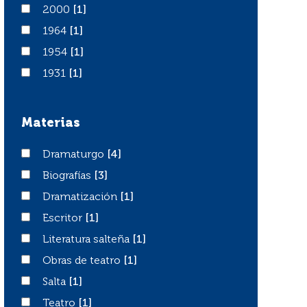
2000
2000
[1]
1964
1964
[1]
1954
1954
[1]
1931
1931
[1]
Materias
Dramaturgo
Dramaturgo
[4]
Biografías
Biografías
[3]
Dramatización
Dramatización
[1]
Escritor
Escritor
[1]
Literatura salteña
Literatura salteña
[1]
Obras de teatro
Obras de teatro
[1]
Salta
Salta
[1]
Teatro
Teatro
[1]