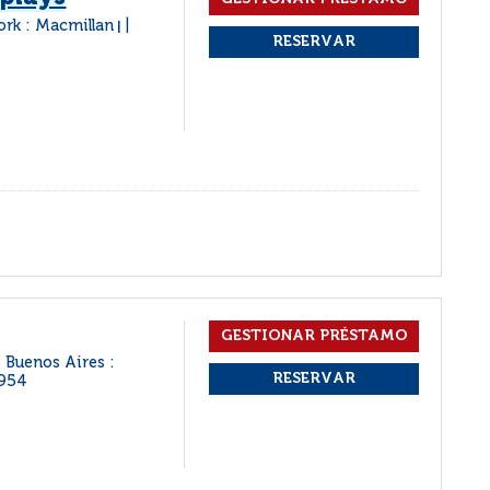
rk : Macmillan
|
Buenos Aires :
954