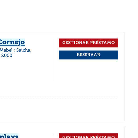
Cornejo
Mabel ; Saicha,
2000
 plays