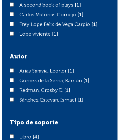
A second book of plays
A second book of plays
[1]
Carlos Matorras Cornejo
Carlos Matorras Cornejo
[1]
Frey Lope Félix de Vega Carpio
Frey Lope Félix de Vega Carpio
[1]
Lope viviente
Lope viviente
[1]
Autor
Arias Saravia, Leonor
Arias Saravia, Leonor
[1]
Gómez de la Serna, Ramón
Gómez de la Serna, Ramón
[1]
Redman, Crosby E.
Redman, Crosby E.
[1]
Sánchez Estevan, Ismael
Sánchez Estevan, Ismael
[1]
Tipo de soporte
Libro
Libro
[4]