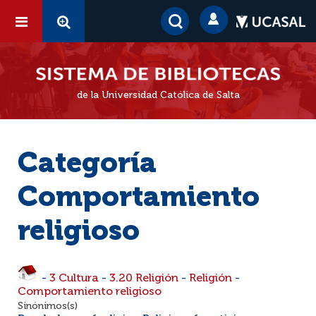
de la Universidad Católica de Salta
Categoría
Comportamiento
religioso
-
3 Cultura
-
3.20 Religión
-
Religión
-
Comportamiento religioso
Sinónimos(s)