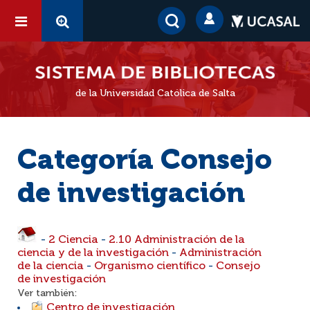
de la Universidad Católica de Salta
Categoría Consejo
de investigación
-
2 Ciencia
-
2.10 Administración de la
ciencia y de la investigación
-
Administración
de la ciencia
-
Organismo científico
-
Consejo
de investigación
Ver también:
Centro de investigación