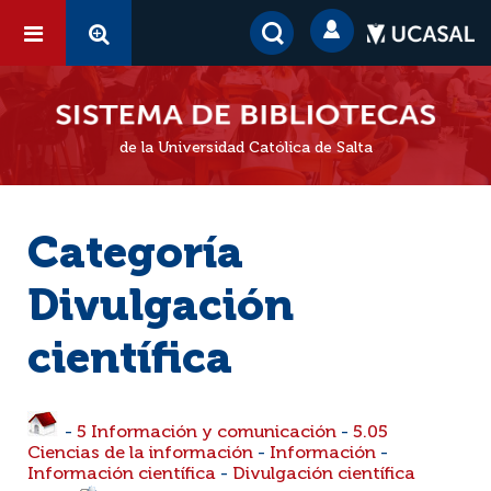
de la Universidad Católica de Salta
Categoría
Divulgación
científica
-
5 Información y comunicación
-
5.05
Ciencias de la información
-
Información
-
Información científica
-
Divulgación científica