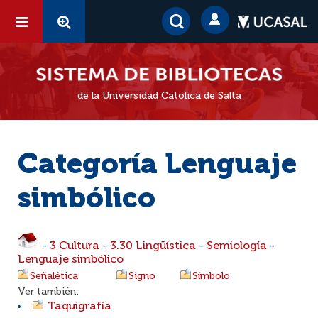
de la Universidad Católica de Salta
Categoría Lenguaje
simbólico
-
3 Cultura
-
3.30 Lingüística
-
Semiología
-
Lenguaje simbólico
Señalética
Signo
Símbolo
Ver también:
Taquigrafía