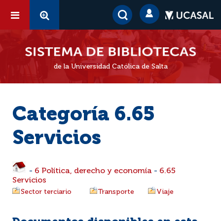
de la Universidad Católica de Salta
Categoría 6.65
Servicios
-
6 Política, derecho y economía
-
6.65
Servicios
Sector terciario
Transporte
Viaje