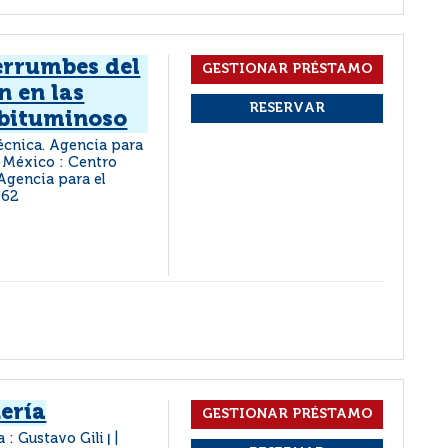
errumbes del
n en las
 bituminoso
écnica. Agencia para
México : Centro
Agencia para el
962
ería
a : Gustavo Gili
|