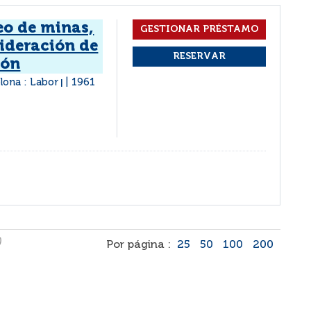
eo de minas,
sideración de
bón
lona : Labor
1961
|
)
Por página :
25
50
100
200