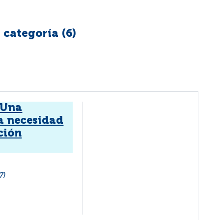
 categoría (
6
)
 Una
a necesidad
ción
7)