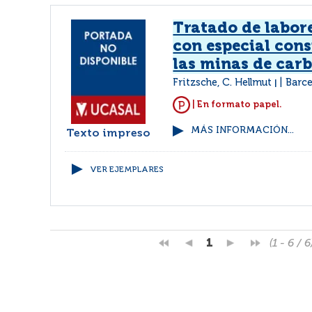
Tratado de labor
con especial con
las minas de car
Fritzsche, C. Hellmut
Barce
|
| En formato papel.
MÁS INFORMACIÓN...
Texto impreso
VER EJEMPLARES
1
(1 - 6 / 6