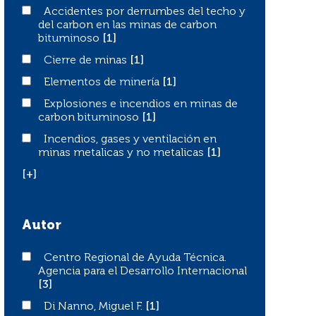
Accidentes por derrumbes del techo y del carbon en la
Accidentes por derrumbes del techo y
del carbon en las minas de carbon
bituminoso
[1]
Cierre de minas
Cierre de minas
[1]
Elementos de minería
Elementos de minería
[1]
Explosiones e incendios en minas de carbon bituminos
Explosiones e incendios en minas de
carbon bituminoso
[1]
Incendios, gases y ventilación en minas metalicas y no 
Incendios, gases y ventilación en
minas metalicas y no metalicas
[1]
[+]
Autor
Centro Regional de Ayuda Técnica. Agencia para el Desar
Centro Regional de Ayuda Técnica.
Agencia para el Desarrollo Internacional
[3]
Di Nanno, Miguel F.
Di Nanno, Miguel F.
[1]