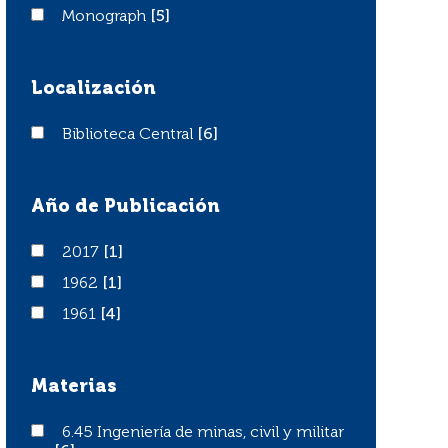
Monograph
Monograph
[5]
Localización
Biblioteca Central
Biblioteca Central
[6]
Año de Publicación
2017
2017
[1]
1962
1962
[1]
1961
1961
[4]
Materias
6.45 Ingeniería de minas, civil y militar
6.45 Ingeniería de minas, civil y militar