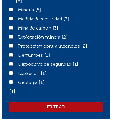
[6]
Minería
Minería
[5]
Medida de seguridad
Medida de seguridad
[3]
Mina de carbón
Mina de carbón
[3]
Explotación minera
Explotación minera
[2]
Protección contra incendios
Protección contra incendios
[2]
Derrumbes
Derrumbes
[1]
Dispositivo de seguridad
Dispositivo de seguridad
[1]
Explosión
Explosión
[1]
Geología
Geología
[1]
[+]