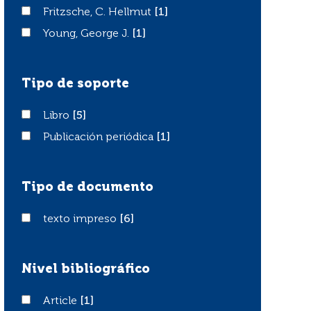
Fritzsche, C. Hellmut
Fritzsche, C. Hellmut
[1]
Young, George J.
Young, George J.
[1]
Tipo de soporte
Libro
Libro
[5]
Publicación periódica
Publicación periódica
[1]
Tipo de documento
texto impreso
texto impreso
[6]
Nivel bibliográfico
Article
Article
[1]