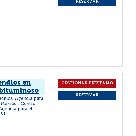
endios en
 bituminoso
écnica. Agencia para
México : Centro
Agencia para el
961