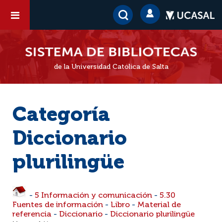
de la Universidad Católica de Salta
Categoría
Diccionario
plurilingüe
-
5 Información y comunicación
-
5.30
Fuentes de información
-
Libro
-
Material de
referencia
-
Diccionario
-
Diccionario plurilingüe