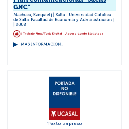
Plan comunicacional "Sachs
GNC"
Machuca, Ezequiel
Salta : Universidad Católica
|
de Salta. Facultad de Economía y Administración
|
2008
| Trabajo Final/Tesis Digital - Acceso desde Biblioteca
MÁS INFORMACIÓN...
Texto impreso