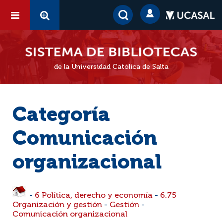
de la Universidad Católica de Salta
Categoría
Comunicación
organizacional
-
6 Política, derecho y economía
-
6.75
Organización y gestión
-
Gestión
-
Comunicación organizacional