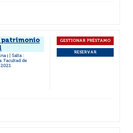
l patrimonio
l
tina
Salta :
|
a. Facultad de
2021