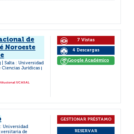
acional de
7 Vistas
té Noroeste
4 Descargas
de
Google Académico
Salta : Universidad
|
e Ciencias Jurídicas
|
stitucional UCASAL
o
 : Universidad
iversitaria de