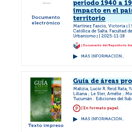
periodo 1940 a 19
impacto en el pais
Documento
territorio
electrónico
Martínez Fascio, Victoria
|
Católica de Salta. Facultad d
Urbanismo
2025-11-18
|
| Documento del Repositorio In
MÁS INFORMACIÓN...
Guía de áreas pr
Malizia, Lucío R. Reid Rata, Y
Liliana ; Le Ster, Amélie ; M
Tucumán : Ediciones del Su
| En formato papel.
MÁS INFORMACIÓN...
Texto impreso