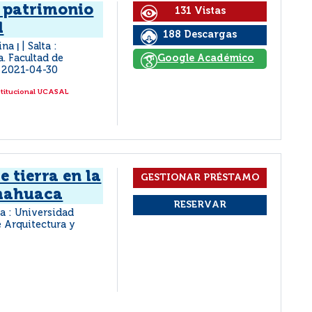
l patrimonio
131 Vistas
l
188 Descargas
tina
Salta :
|
a. Facultad de
Google Académico
2021-04-30
stitucional UCASAL
e tierra en la
mahuaca
ta : Universidad
e Arquitectura y