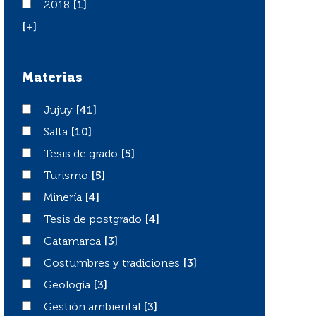
2018
2018
[1]
[+]
Materias
Jujuy
Jujuy
[41]
Salta
Salta
[10]
Tesis de grado
Tesis de grado
[5]
Turismo
Turismo
[5]
Minería
Minería
[4]
Tesis de postgrado
Tesis de postgrado
[4]
Catamarca
Catamarca
[3]
Costumbres y tradiciones
Costumbres y tradiciones
[3]
Geología
Geología
[3]
Gestión ambiental
Gestión ambiental
[3]