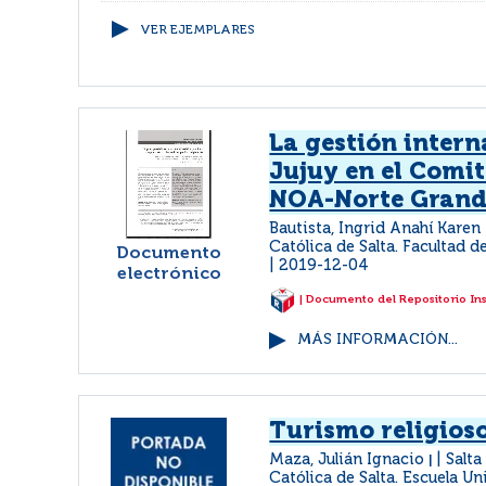
VER EJEMPLARES
La gestión intern
Jujuy en el Comi
NOA-Norte Gran
Bautista, Ingrid Anahí Karen
Católica de Salta. Facultad d
Documento
2019-12-04
electrónico
| Documento del Repositorio In
MÁS INFORMACIÓN...
Turismo religios
Maza, Julián Ignacio
Salta
|
Católica de Salta. Escuela Un