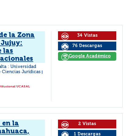
 de la Zona
34 Vistas
 Jujuy:
76 Descargas
 las
Google Académico
nacionales
alta : Universidad
e Ciencias Jurídicas
|
stitucional UCASAL
 en la
2 Vistas
mahuaca,
1 Descargas