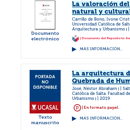
La valoración de
natural y cultura
Carrillo de Bono, Ivone Cris
Universidad Católica de Salt
Arquitectura y Urbanismo
|
Documento
electrónico
| Documento del Repositorio In
MÁS INFORMACIÓN...
La arquitectura d
Quebrada de Hu
José, Néstor Abraham
Sal
|
Católica de Salta. Facultad d
Urbanismo
2019
|
| En formato papel.
Texto
MÁS INFORMACIÓN...
manuscrito