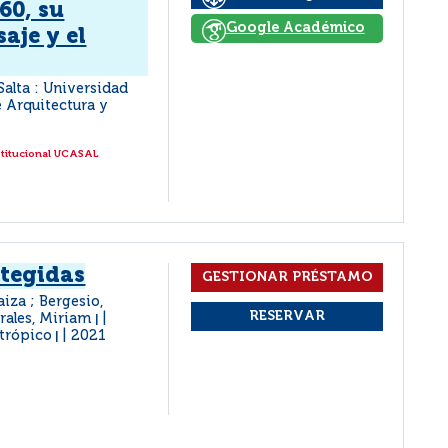
60, su
Google Académico
aje y el
Salta : Universidad
e Arquitectura y
stitucional UCASAL
otegidas
aiza ; Bergesio,
orales, Miriam
|
btrópico
2021
|