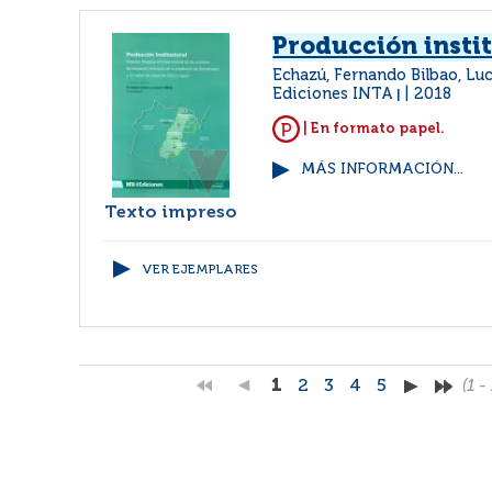
Producción insti
Echazú, Fernando Bilbao, Lu
Ediciones INTA
2018
|
| En formato papel.
MÁS INFORMACIÓN...
Texto impreso
VER EJEMPLARES
1
2
3
4
5
(1 -