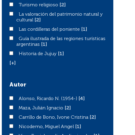
Turismo religioso
Turismo religioso
[2]
La valoración del patrimonio natural y cultural
La valoración del patrimonio natural y
cultural
[2]
Las cordilleras del poniente
Las cordilleras del poniente
[1]
Guía ilustrada de las regiones turísticas argentinas
Guía ilustrada de las regiones turísticas
argentinas
[1]
Historia de Jujuy
Historia de Jujuy
[1]
[+]
Autor
Alonso, Ricardo N. (1954-)
Alonso, Ricardo N. (1954-)
[4]
Maza, Julián Ignacio
Maza, Julián Ignacio
[2]
Carrillo de Bono, Ivone Cristina
Carrillo de Bono, Ivone Cristina
[2]
Nicodemo, Miguel Angel
Nicodemo, Miguel Angel
[1]