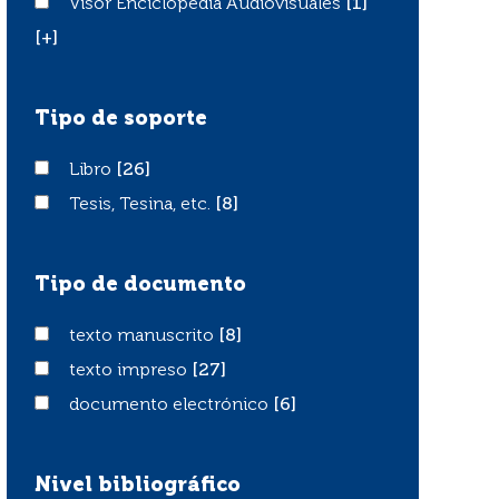
Visor Enciclopedia Audiovisuales
Visor Enciclopedia Audiovisuales
[1]
[+]
Tipo de soporte
Libro
Libro
[26]
Tesis, Tesina, etc.
Tesis, Tesina, etc.
[8]
Tipo de documento
texto manuscrito
texto manuscrito
[8]
texto impreso
texto impreso
[27]
documento electrónico
documento electrónico
[6]
Nivel bibliográfico