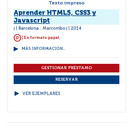
Texto impreso
Aprender HTML5, CSS3 y
Javascript
Barcelona : Marcombo
2014
|
|
| En formato papel.
MÁS INFORMACIÓN...
VER EJEMPLARES
1
2
3
4
5
6
(1 - 10 / 88)