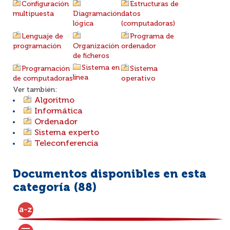
Configuración
Estructuras de
multipuesta
Diagramación
datos
lógica
(computadoras)
Lenguaje de
Programa de
programación
Organización
ordenador
de ficheros
Sistema en
Programación
Sistema
línea
de computadoras
operativo
Ver también:
Algoritmo
Informática
Ordenador
Sistema experto
Teleconferencia
Documentos disponibles en esta
categoría (
88
)