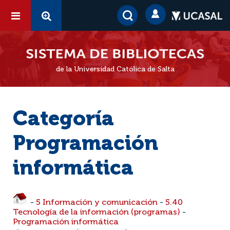
de la Universidad Católica de Salta
Categoría
Programación
informática
-
5 Información y comunicación
-
5.40
Tecnología de la información (programas)
-
Programación informática