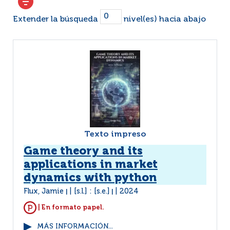
Extender la búsqueda
nivel(es) hacia abajo
Texto impreso
Game theory and its
applications in market
dynamics with python
Flux, Jamie
[s.l.] : [s.e.]
2024
|
|
| En formato papel.
MÁS INFORMACIÓN...