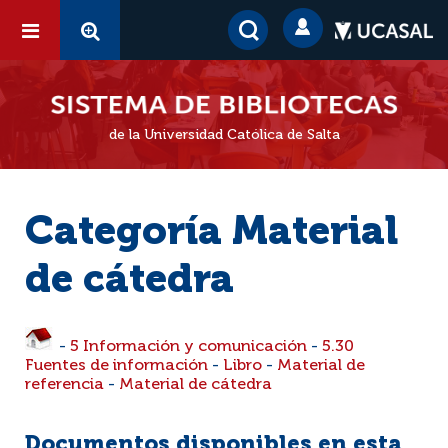
de la Universidad Católica de Salta
Categoría Material
de cátedra
-
5 Información y comunicación
-
5.30
Fuentes de información
-
Libro
-
Material de
referencia
-
Material de cátedra
Documentos disponibles en esta