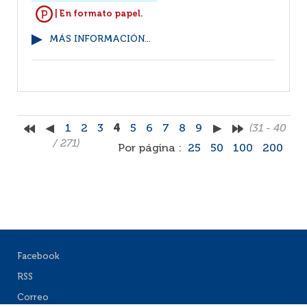
| En formato papel.
MÁS INFORMACIÓN...
1
2
3
4
5
6
7
8
9
(31 - 40
/ 271)
Por página :
25
50
100
200
Facebook
RSS
Correo