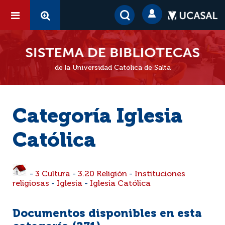
de la Universidad Católica de Salta
Categoría Iglesia
Católica
-
3 Cultura
-
3.20 Religión
-
Instituciones
religiosas
-
Iglesia
-
Iglesia Católica
Documentos disponibles en esta