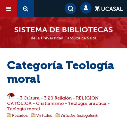
de la Universidad Católica de Salta
Categoría Teología
moral
-
3 Cultura
-
3.20 Religión
-
RELIGION
CATÓLICA
-
Cristianismo
-
Teología práctica
-
Teología moral
Pecados
Virtudes
Virtudes teologales
@