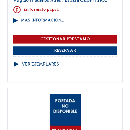
Virgilio
Buenos Aires : Espasa Calpe
1951
|
|
| En formato papel.
MÁS INFORMACIÓN...
VER EJEMPLARES