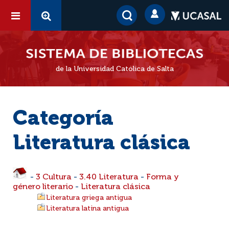
de la Universidad Católica de Salta
Categoría
Literatura clásica
-
3 Cultura
-
3.40 Literatura
-
Forma y
género literario
-
Literatura clásica
Literatura griega antigua
Literatura latina antigua