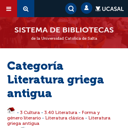
de la Universidad Católica de Salta
Categoría
Literatura griega
antigua
-
3 Cultura
-
3.40 Literatura
-
Forma y
género literario
-
Literatura clásica
-
Literatura
griega antigua