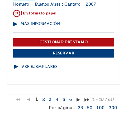
Homero
Buenos Aires : Cántaro
2007
|
|
| En formato papel.
MÁS INFORMACIÓN...
VER EJEMPLARES
1
2
3
4
5
6
(1 - 10 / 61)
Por página :
25
50
100
200