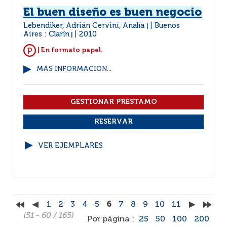
El buen diseño es buen negocio
Lebendiker, Adrián Cervini, Analía
Buenos
|
Aires : Clarín
2010
|
| En formato papel.
MÁS INFORMACIÓN...
VER EJEMPLARES
1
2
3
4
5
6
7
8
9
10
11
(51 - 60 / 165)
Por página :
25
50
100
200