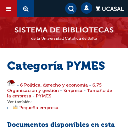
de la Universidad Católica de Salta
Categoría PYMES
-
6 Política, derecho y economía
-
6.75
Organización y gestión
-
Empresa
-
Tamaño de
la empresa
-
PYMES
Ver también:
Pequeña empresa
Documentos disponibles en esta