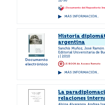
12-30
| Documento del Repositorio In
MÁS INFORMACIÓN...
Historia diplomá
argentina
Sanchís Muñoz, José Ramó
Editorial Universitaria de 
2010
|
Documento
electrónico
| E-BOOK de Acceso Remoto
MÁS INFORMACIÓN...
La paradiplomaci
relaciones intern
Alsina Alvarenga, Andrea Is