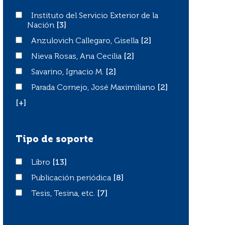
Instituto del Servicio Exterior de la Nación
Instituto del Servicio Exterior de la
Nación
[3]
Anzulovich Callegaro, Gisella
Anzulovich Callegaro, Gisella
[2]
Nieva Rosas, Ana Cecilia
Nieva Rosas, Ana Cecilia
[2]
Savarino, Ignacio M.
Savarino, Ignacio M.
[2]
Parada Cornejo, José Maximiliano
Parada Cornejo, José Maximiliano
[2]
[+]
Tipo de soporte
Libro
Libro
[13]
Publicación periódica
Publicación periódica
[8]
Tesis, Tesina, etc.
Tesis, Tesina, etc.
[7]