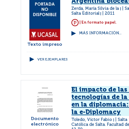
Argentina bioceá
Zerda, María Silvia de la
Sa
|
Salta Editorial
2011
|
| En formato papel.
MÁS INFORMACIÓN...
Texto impreso
VER EJEMPLARES
El impacto de las
tecnologías de l
en la diplomacia:
la e-Diplomacy
Documento
Toledo, Víctor Fabio
Salta
|
electrónico
Católica de Salta. Facultad 