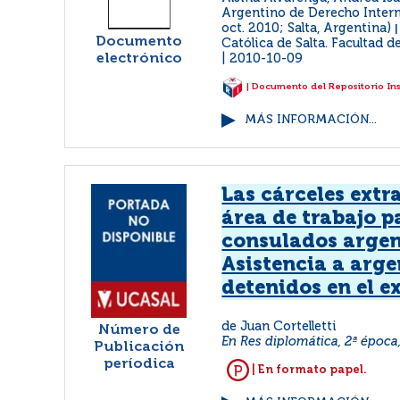
Argentino de Derecho Intern
oct. 2010; Salta, Argentina)
Documento
Católica de Salta. Facultad d
electrónico
2010-10-09
| Documento del Repositorio In
MÁS INFORMACIÓN...
Las cárceles extr
área de trabajo p
consulados argen
Asistencia a arge
detenidos en el e
de Juan Cortelletti
Número de
En Res diplomática, 2ª época, 
Publicación
períodica
| En formato papel.