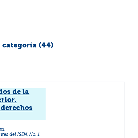
 categoría (
44
)
dos de la
erior.
 derechos
rez
ntes del ISEN, No. 1