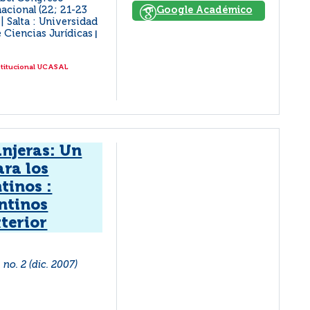
acional (22; 21-23
Google Académico
Salta : Universidad
|
e Ciencias Jurídicas
|
stitucional UCASAL
anjeras: Un
ara los
tinos :
ntinos
xterior
no. 2 (dic. 2007)