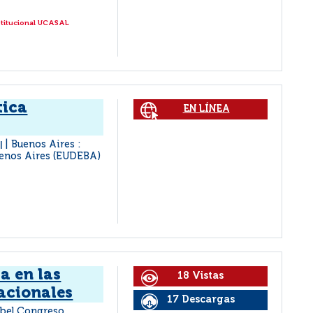
stitucional UCASAL
tica
EN LÍNEA
n
Buenos Aires :
|
Buenos Aires (EUDEBA)
a en las
18 Vistas
acionales
17 Descargas
abel Congreso