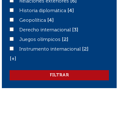
Relaciones exteriores
Relaciones exteriores
[6]
Historia diplomática
Historia diplomática
[4]
Geopolítica
Geopolítica
[4]
Derecho internacional
Derecho internacional
[3]
Juegos olímpicos
Juegos olímpicos
[2]
Instrumento internacional
Instrumento internacional
[2]
[+]