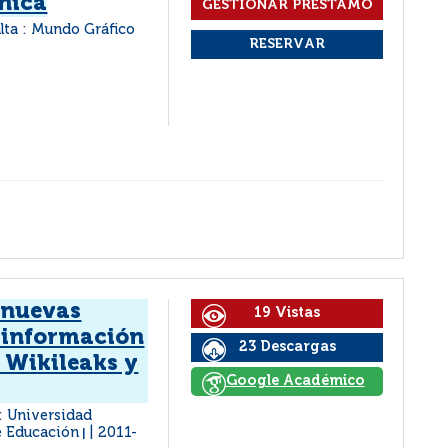
nica
lta : Mundo Gráfico
 nuevas
19 Vistas
a información
23 Descargas
 Wikileaks y
Google Académico
 : Universidad
de Educación
2011-
|