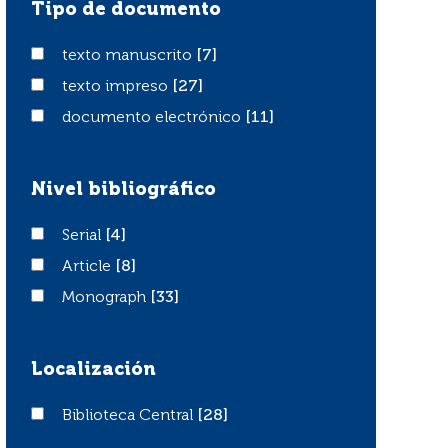
Tipo de documento
texto manuscrito
texto manuscrito
[7]
texto impreso
texto impreso
[27]
documento electrónico
documento electrónico
[11]
Nivel bibliográfico
Serial
Serial
[4]
Article
Article
[8]
Monograph
Monograph
[33]
Localización
Biblioteca Central
Biblioteca Central
[28]