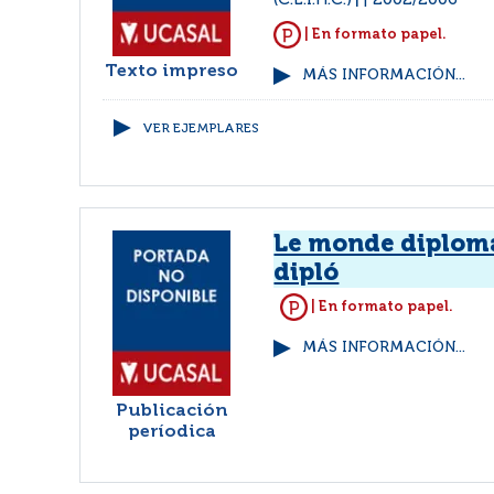
(C.E.I.H.C.)
2002/2006
|
| En formato papel.
Texto impreso
MÁS INFORMACIÓN...
VER EJEMPLARES
Le monde diploma
dipló
| En formato papel.
MÁS INFORMACIÓN...
Publicación
períodica