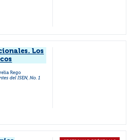
cionales. Los
icos
relia Rego
ntes del ISEN, No. 1