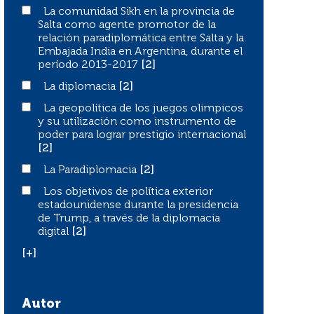
La comunidad Sikh en la provincia de Salta como agente 
La comunidad Sikh en la provincia de
Salta como agente promotor de la
relación paradiplomática entre Salta y la
Embajada India en Argentina, durante el
período 2013-2017
[2]
La diplomacia
La diplomacia
[2]
La geopolítica de los juegos olimpicos y su utilización
La geopolítica de los juegos olimpicos
y su utilización como instrumento de
poder para lograr prestigio internacional
[2]
La Paradiplomacia
La Paradiplomacia
[2]
Los objetivos de política exterior estadounidense durante
Los objetivos de política exterior
estadounidense durante la presidencia
de Trump, a través de la diplomacia
digital
[2]
[+]
Autor