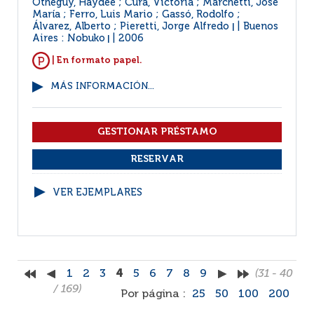
Otheguy, Haydée ; Cura, Victoria ; Marchetti, José
María ; Ferro, Luis Mario ; Gassó, Rodolfo ;
Álvarez, Alberto ; Pieretti, Jorge Alfredo
Buenos
|
Aires : Nobuko
2006
|
| En formato papel.
MÁS INFORMACIÓN...
VER EJEMPLARES
1
2
3
4
5
6
7
8
9
(31 - 40
/ 169)
Por página :
25
50
100
200