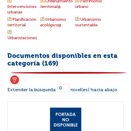
Ordenamiento
Patrimonio
Intervenciones
territorial
@
urbano
urbanas
Planificación
Urbanismo
Urbanismo
territorial
ecológico
@
sustentable
Urbanizaciones
Documentos disponibles en esta
categoría (
169
)
Extender la búsqueda
nivel(es) hacia abajo