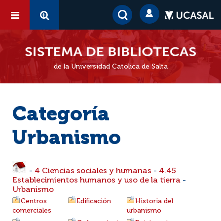
de la Universidad Católica de Salta
Categoría
Urbanismo
-
4 Ciencias sociales y humanas
-
4.45
Establecimientos humanos y uso de la tierra
-
Urbanismo
Centros
Edificación
Historia del
comerciales
urbanismo