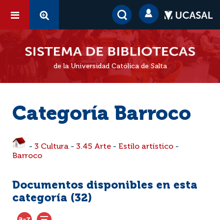
de la Universidad Católica de Salta
Categoría Barroco
-
3 Cultura
-
3.45 Arte
-
Estilo artístico
-
Barroco
Documentos disponibles en esta
categoría (
32
)