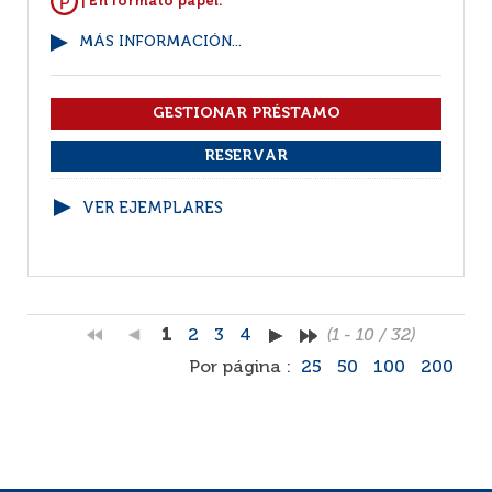
| En formato papel.
MÁS INFORMACIÓN...
VER EJEMPLARES
1
2
3
4
(1 - 10 / 32)
Por página :
25
50
100
200