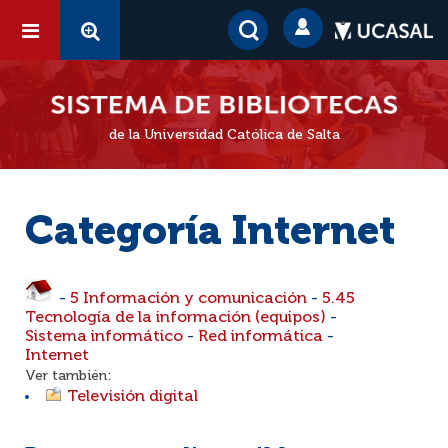
de la Universidad Católica de Salta
Categoría Internet
-
5 Información y comunicación
-
5.45
Tecnología de la información (equipos)
-
Sistema informático
-
Red informática
-
Internet
Ver también:
Televisión digital