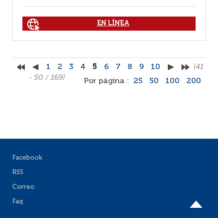
EN LÍNEA
1
2
3
4
5
6
7
8
9
10
(41
- 50 / 169)
Por página :
25
50
100
200
Facebook
RSS
Correo
Faq