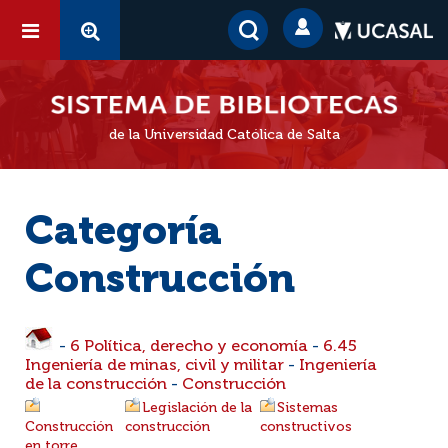
de la Universidad Católica de Salta
Categoría
Construcción
-
6 Política, derecho y economía
-
6.45
Ingeniería de minas, civil y militar
-
Ingeniería
de la construcción
-
Construcción
Legislación de la
Sistemas
Construcción
construcción
constructivos
en torre