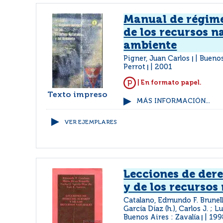
Manual de régime
de los recursos n
ambiente
Pigner, Juan Carlos
Buenos
|
Perrot
2001
|
| En formato papel.
Texto impreso
MÁS INFORMACIÓN...
VER EJEMPLARES
Lecciones de der
y de los recursos
Catalano, Edmundo F. Brunell
García Díaz (h.), Carlos J. ; L
Buenos Aires : Zavalía
199
|