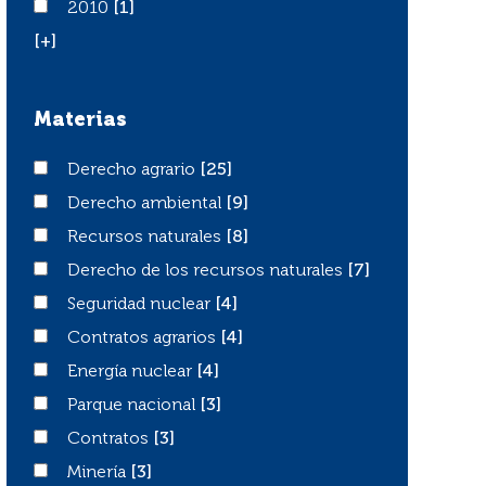
2010
2010
[1]
[+]
Materias
Derecho agrario
Derecho agrario
[25]
Derecho ambiental
Derecho ambiental
[9]
Recursos naturales
Recursos naturales
[8]
Derecho de los recursos naturales
Derecho de los recursos naturales
[7]
Seguridad nuclear
Seguridad nuclear
[4]
Contratos agrarios
Contratos agrarios
[4]
Energía nuclear
Energía nuclear
[4]
Parque nacional
Parque nacional
[3]
Contratos
Contratos
[3]
Minería
Minería
[3]