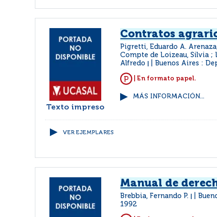
Contratos agrari
Pigretti, Eduardo A. Arenaza,
Compte de Loizeau, Silvia ;
Alfredo
Buenos Aires : D
|
| En formato papel.
MÁS INFORMACIÓN...
Texto impreso
VER EJEMPLARES
Manual de derech
Brebbia, Fernando P.
Bueno
|
1992