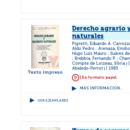
Derecho agrario 
naturales
Pigretti, Eduardo A. Carrozza
Aldo Pedro ; Arenaza, Emilio 
Hugo Luis Mauro ; Suárez d
; Brebbia, Fernando P. ; Cha
Compte de Loizeau, Silvia
|
Abeledo-Perrot
1983
|
Texto impreso
| En formato papel.
MÁS INFORMACIÓN...
VER EJEMPLARES