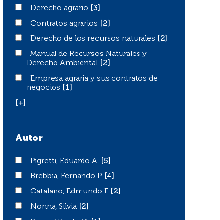
Derecho agrario
Derecho agrario
[3]
Contratos agrarios
Contratos agrarios
[2]
Derecho de los recursos naturales
Derecho de los recursos naturales
[2]
Manual de Recursos Naturales y Derecho Ambiental
Manual de Recursos Naturales y
Derecho Ambiental
[2]
Empresa agraria y sus contratos de negocios
Empresa agraria y sus contratos de
negocios
[1]
[+]
Autor
Pigretti, Eduardo A.
Pigretti, Eduardo A.
[5]
Brebbia, Fernando P.
Brebbia, Fernando P.
[4]
Catalano, Edmundo F.
Catalano, Edmundo F.
[2]
Nonna, Silvia
Nonna, Silvia
[2]