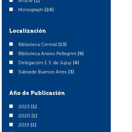
Article
Article
[1]
Monograph
Monograph
[24]
Localización
Biblioteca Central
Biblioteca Central
[13]
Biblioteca Anexo Pellegrini
Biblioteca Anexo Pellegrini
[9]
Delegación S. S. de Jujuy
Delegación S. S. de Jujuy
[4]
Subsede Buenos Aires
Subsede Buenos Aires
[3]
Año de Publicación
2023
2023
[1]
2020
2020
[1]
2019
2019
[1]