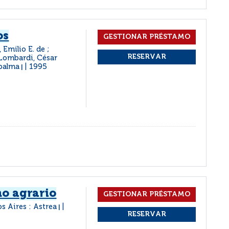
os
 Emilio E. de ;
 Lombardi, César
epalma
1995
|
o agrario
s Aires : Astrea
|