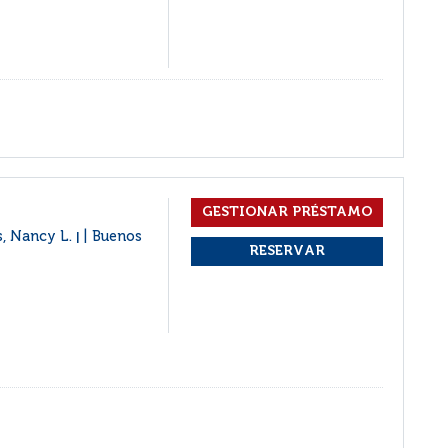
s, Nancy L.
Buenos
|