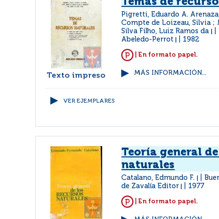
Temas de recurso
Pigretti, Eduardo A. Arenaza,
Compte de Loizeau, Silvia ; Mi
Silva Filho, Luiz Ramos da
|
Abeledo-Perrot
1982
|
| En formato papel.
MÁS INFORMACIÓN...
Texto impreso
VER EJEMPLARES
Teoría general de
naturales
Catalano, Edmundo F.
Buen
|
de Zavalía Editor
1977
|
| En formato papel.