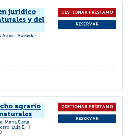
n jurídico
aturales y del
 Aires : Abeledo-
echo agrario
 naturales
a, María Elena ;
ucero, Luis E.
|
8