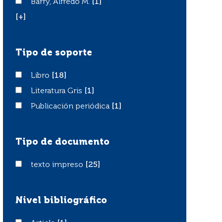
Barry, Alfredo M.
Barry, Alfredo M.
[1]
[+]
Tipo de soporte
Libro
Libro
[18]
Literatura Gris
Literatura Gris
[1]
Publicación periódica
Publicación periódica
[1]
Tipo de documento
texto impreso
texto impreso
[25]
Nivel bibliográfico