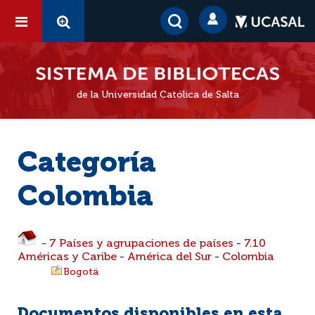
de la Universidad Católica de Salta
Categoría
Colombia
-
7 Países y agrupaciones de países
-
7.10
Américas y Caribe
-
América del Sur
-
Colombia
Bogotá
Documentos disponibles en esta