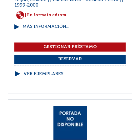
Feijóo, Claudio
Buenos Aires : Abeledo-Perrot
|
|
1999-2000
| En formato cdrom.
MÁS INFORMACIÓN...
VER EJEMPLARES