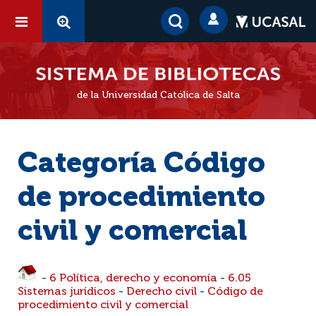
de la Universidad Católica de Salta
Categoría Código
de procedimiento
civil y comercial
-
6 Política, derecho y economía
-
6.05
Sistemas jurídicos
-
Derecho civil
-
Código de
procedimiento civil y comercial