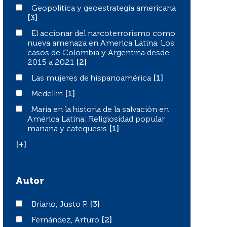
Geopolítica y geoestrategia americana
Geopolítica y geoestrategia americana
[3]
El accionar del narcoterrorismo como nueva amenaza e
El accionar del narcoterrorismo como
nueva amenaza en America Latina. Los
casos de Colombia y Argentina desde
2015 a 2021
[2]
Las mujeres de hispanoamérica
Las mujeres de hispanoamérica
[1]
Medellin
Medellin
[1]
María en la historia de la salvación en América Latina; R
María en la historia de la salvación en
América Latina; Religiosidad popular
mariana y catequesis
[1]
[+]
Autor
Briano, Justo P.
Briano, Justo P.
[3]
Fernández, Arturo
Fernández, Arturo
[2]