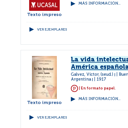
MÁS INFORMACIÓN...
Texto impreso
VER EJEMPLARES
La vida intelectua
América español
Galvez, Víctor, (seud.)
Buen
|
Argentina
1917
|
| En formato papel.
MÁS INFORMACIÓN...
Texto impreso
VER EJEMPLARES