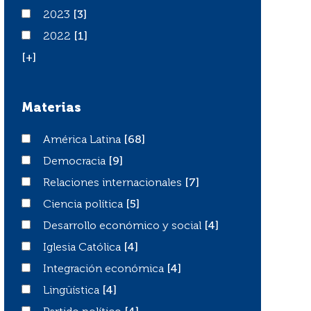
2023
2023
[3]
2022
2022
[1]
[+]
Materias
América Latina
América Latina
[68]
Democracia
Democracia
[9]
Relaciones internacionales
Relaciones internacionales
[7]
Ciencia política
Ciencia política
[5]
Desarrollo económico y social
Desarrollo económico y social
[4]
Iglesia Católica
Iglesia Católica
[4]
Integración económica
Integración económica
[4]
Lingüística
Lingüística
[4]