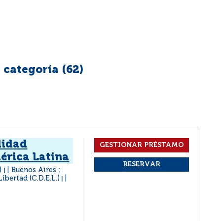
 categoría (
62
)
lidad
érica Latina
1)
Buenos Aires :
|
ibertad (C.D.E.L.)
|