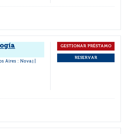
logía
os Aires : Nova
|