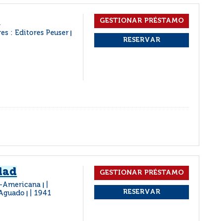
a
es : Editores Peuser
|
dad
no-Americana
|
 Aguado
1941
|