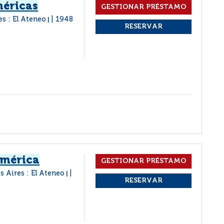
méricas
s : El Ateneo
1948
|
américa
s Aires : El Ateneo
|