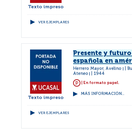
Texto impreso
VER EJEMPLARES
Presente y futuro
española en amér
Herrero Mayor, Avelino
Bu
|
Ateneo
1944
|
| En formato papel.
MÁS INFORMACIÓN...
Texto impreso
VER EJEMPLARES