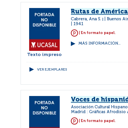
Rutas de Améric
Cabrera, Ana S.
Buenos Air
|
1941
| En formato papel.
MÁS INFORMACIÓN...
Texto impreso
VER EJEMPLARES
Voces de hispani
Asociación Cultural Hispa
Madrid : Gráficas Afrodisio
| En formato papel.