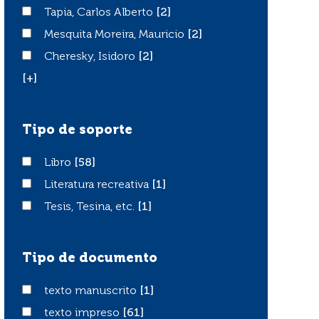
Tapia, Carlos Alberto
Tapia, Carlos Alberto
[2]
Mesquita Moreira, Mauricio
Mesquita Moreira, Mauricio
[2]
Cheresky, Isidoro
Cheresky, Isidoro
[2]
[+]
Tipo de soporte
Libro
Libro
[58]
Literatura recreativa
Literatura recreativa
[1]
Tesis, Tesina, etc.
Tesis, Tesina, etc.
[1]
Tipo de documento
texto manuscrito
texto manuscrito
[1]
texto impreso
texto impreso
[61]