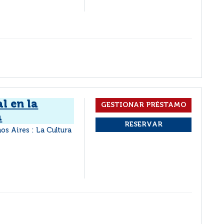
l en la
a
os Aires : La Cultura