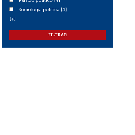
Partido político
Partido político
[4]
Sociología política
Sociología política
[4]
[+]