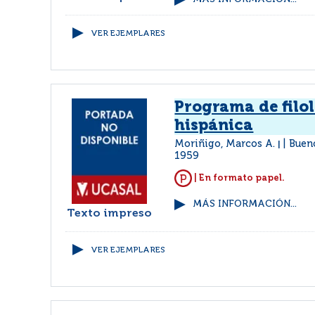
VER EJEMPLARES
Programa de filo
hispánica
Moriñigo, Marcos A.
Buen
|
1959
| En formato papel.
MÁS INFORMACIÓN...
Texto impreso
VER EJEMPLARES