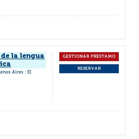
 de la lengua
ica
enos Aires : El